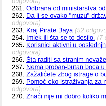
odgovora)
261.
Odbrana od ministarstva o
262.
Da li se ovako "muzu" drža
odgovora)
263.
Kraj Pirate Baya
(52 odgovo
264.
Imlek ili šta se to desilo.
(7
265.
Korisnici aktivni u posled
odgovora)
266.
Šta raditi sa stranim neva
267.
Nema proban-butan boca u
268.
Zažalićete zbog istrage o
269.
Pomoć oko istraživanja za 
odgovora)
270.
Znaći nije mi dobro koliko mi