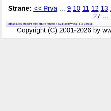
Strane:
<< Prva
...
9
10
11
12
13
27
...
Elitesecurity.org light-html arhiva foruma
::
Svakodnevnica
[
Full verzija
]
Copyright (C) 2001-2026 by www.