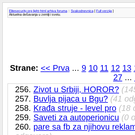
Elitesecurity.org light-html arhiva foruma
::
Svakodnevnica
[
Full verzija
]
Aktuelna dešavanja u zemlji i svetu.
Strane:
<< Prva
...
9
10
11
12
13
27
...
256.
Zivot u Srbiji, HOROR?
(14
257.
Buvlja pijaca u Bgu?
(41 od
258.
Krađa struje - level pro
(18 
259.
Saveti za autoperionicu
(0 
260.
pare sa fb za njihovu reklam