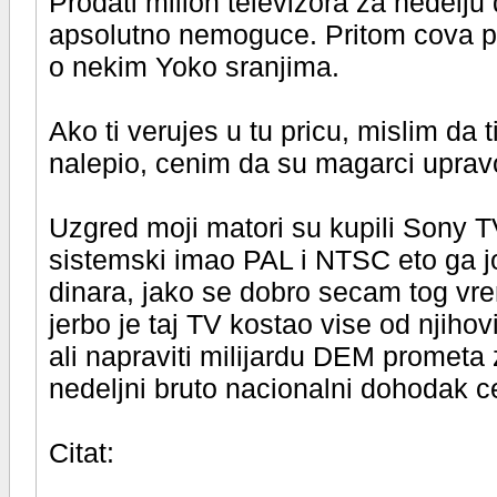
Prodati milion televizora za nedelju
apsolutno nemoguce. Pritom cova p
o nekim Yoko sranjima.
Ako ti verujes u tu pricu, mislim da t
nalepio, cenim da su magarci upravo
Uzgred moji matori su kupili Sony 
sistemski imao PAL i NTSC eto ga jo
dinara, jako se dobro secam tog vr
jerbo je taj TV kostao vise od njihov
ali napraviti milijardu DEM prometa z
nedeljni bruto nacionalni dohodak ce
Citat: