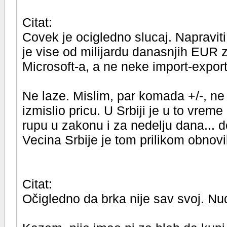
Citat:
Covek je ocigledno slucaj. Napraviti
je vise od milijardu danasnjih EUR z
Microsoft-a, a ne neke import-export f
Ne laze. Mislim, par komada +/-, ne 
izmislio pricu. U Srbiji je u to vrem
rupu u zakonu i za nedelju dana... dok
Vecina Srbije je tom prilikom obnovil
Citat:
Očigledno da brka nije sav svoj. Nud