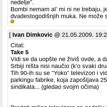
nedelje".
Bombi nemam al' mi ni ne trebaju, 
dvadestogodišnjih muka. Ne može se 
[
Ivan Dimkovic
@ 21.05.2009. 19:2
Citat:
Take 5
Vidi se da uopšte ne živiš ovde, a d
Srbiji ništa nisi naučio (k'o svaki dr
Tih 90-ih su se "Yoko" televizori i v
parkingu fabrike, koja zapošljava 25
sindikata... (gledao svojm očima)