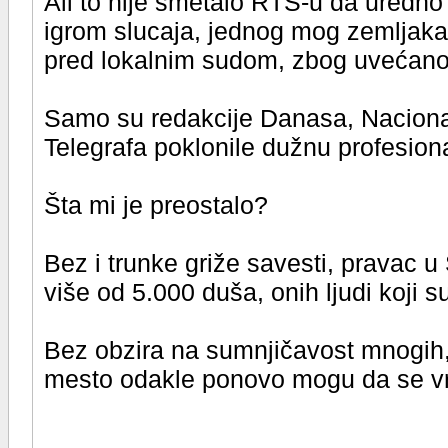
Ali to nije smetalo RTS-u da uredno
igrom slucaja, jednog mog zemljaka,
pred lokalnim sudom, zbog uvećano
Samo su redakcije Danasa, Nacional
Telegrafa poklonile dužnu profesio
Šta mi je preostalo?
Bez i trunke griže savesti, pravac u
više od 5.000 duša, onih ljudi koji 
Bez obzira na sumnjičavost mnogih,
mesto odakle ponovo mogu da se vra