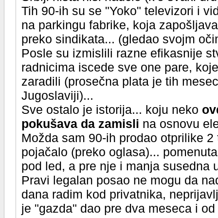
Tih 90-ih su se "Yoko" televizori i v
na parkingu fabrike, koja zapošljava
preko sindikata... (gledao svojm oč
Posle su izmislili razne efikasnije s
radnicima iscede sve one pare, koje
zaradili (prosečna plata je tih mese
Jugoslaviji)...
Sve ostalo je istorija... koju neko
ov
pokušava da zamisli
na osnovu elek
Možda sam 90-ih prodao otprilike 2 t
pojačalo (preko oglasa)... pomenuta
pod led, a pre nje i manja susedna 
Pravi legalan posao ne mogu da na
dana radim kod privatnika, neprijavl
je "gazda" dao pre dva meseca i od