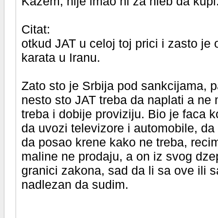
Kazem, nije imao ni za hleb da kupi
Citat:
otkud JAT u celoj toj prici i zasto j
karata u Iranu.
Zato sto je Srbija pod sankcijama, 
nesto sto JAT treba da naplati a ne
treba i dobije proviziju. Bio je faca
da uvozi televizore i automobile, da
da posao krene kako ne treba, recimo
maline ne prodaju, a on iz svog dze
granici zakona, sad da li sa ove ili
nadlezan da sudim.