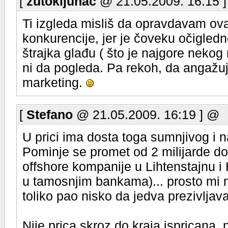
[
žutokljunac
@ 21.05.2009. 16:15 
Ti izgleda misliš da opravdavam ov
konkurencije, jer je čoveku očigledn
štrajka glađu ( što je najgore neko
ni da pogleda. Pa rekoh, da angaž
marketing.
[
Stefano
@ 21.05.2009. 16:19 ] @
U prici ima dosta toga sumnjivog i n
Pominje se promet od 2 milijarde do
offshore kompanije u Lihtenstajnu 
u tamosnjim bankama)... prosto mi ni
toliko pao nisko da jedva prezivljava
Nije prica skroz do kraja ispricana,