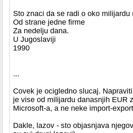
Sto znaci da se radi o oko milijard
Od strane jedne firme
Za nedelju dana.
U Jugoslaviji
1990
...
Covek je ocigledno slucaj. Napraviti
je vise od milijardu danasnjih EUR z
Microsoft-a, a ne neke import-export f
Dakle, lazov - sto objasnjava njegov