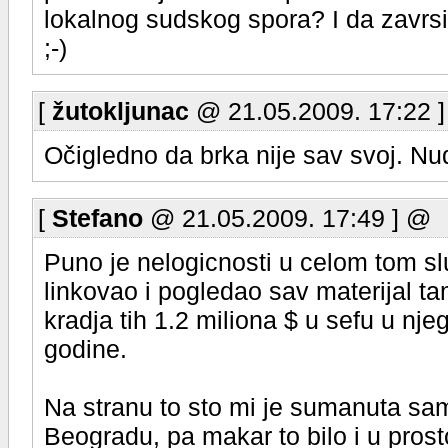
lokalnog sudskog spora? I da zavrsi
;-)
[
žutokljunac
@ 21.05.2009. 17:22 
Očigledno da brka nije sav svoj. Nud
[
Stefano
@ 21.05.2009. 17:49 ] @
Puno je nelogicnosti u celom tom slu
linkovao i pogledao sav materijal tam
kradja tih 1.2 miliona $ u sefu u nje
godine.
Na stranu to sto mi je sumanuta sa
Beogradu, pa makar to bilo i u prosto