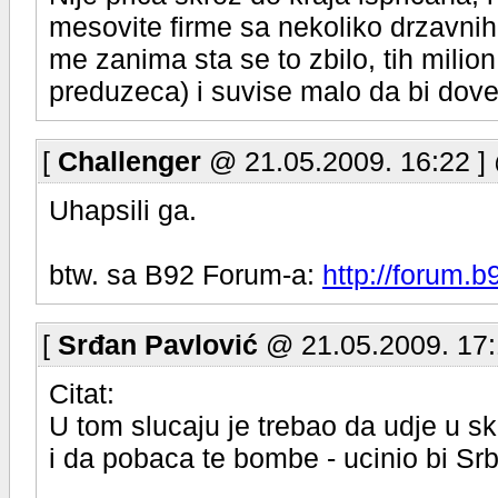
mesovite firme sa nekoliko drzavnih 
me zanima sta se to zbilo, tih milion
preduzeca) i suvise malo da bi dove
[
Challenger
@ 21.05.2009. 16:22 ]
Uhapsili ga.
btw. sa B92 Forum-a:
http://forum.
[
Srđan Pavlović
@ 21.05.2009. 17:
Citat:
U tom slucaju je trebao da udje u s
i da pobaca te bombe - ucinio bi Srbi