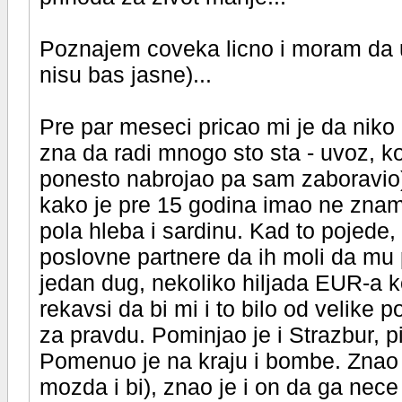
Poznajem coveka licno i moram da 
nisu bas jasne)...
Pre par meseci pricao mi je da niko 
zna da radi mnogo sto sta - uvoz, kom
ponesto nabrojao pa sam zaboravio),
kako je pre 15 godina imao ne znam 
pola hleba i sardinu. Kad to pojede,
poslovne partnere da ih moli da mu 
jedan dug, nekoliko hiljada EUR-a k
rekavsi da bi mi i to bilo od velike 
za pravdu. Pominjao je i Strazbur, pi
Pomenuo je na kraju i bombe. Znao
mozda i bi), znao je i on da ga ne