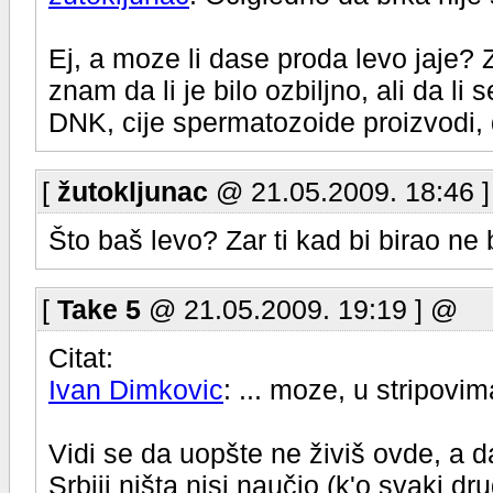
Ej, a moze li dase proda levo jaje?
znam da li je bilo ozbiljno, ali da li
DNK, cije spermatozoide proizvodi, 
[
žutokljunac
@ 21.05.2009. 18:46 
Što baš levo? Zar ti kad bi birao ne 
[
Take 5
@ 21.05.2009. 19:19 ] @
Citat:
Ivan Dimkovic
: ... moze, u stripovim
Vidi se da uopšte ne živiš ovde, a d
Srbiji ništa nisi naučio (k'o svaki dr