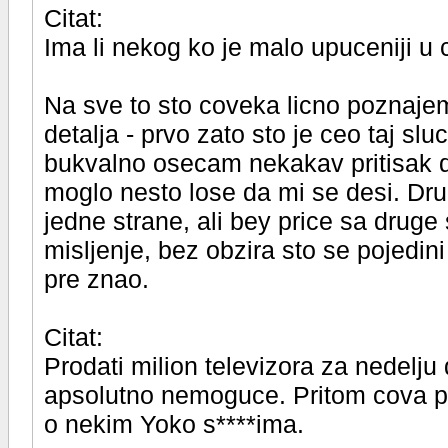
Citat:
Ima li nekog ko je malo upuceniji u 
Na sve to sto coveka licno poznaje
detalja - prvo zato sto je ceo taj sl
bukvalno osecam nekakav pritisak d
moglo nesto lose da mi se desi. Dru
jedne strane, ali bey price sa druge
misljenje, bez obzira sto se pojedini
pre znao.
Citat:
Prodati milion televizora za nedelju
apsolutno nemoguce. Pritom cova p
o nekim Yoko s****ima.