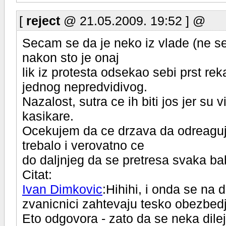
[
reject
@ 21.05.2009. 19:52 ] @
Secam se da je neko iz vlade (ne se
nakon sto je onaj
lik iz protesta odsekao sebi prst rek
jednog nepredvidivog.
Nazalost, sutra ce ih biti jos jer su 
kasikare.
Ocekujem da ce drzava da odreaguj
trebalo i verovatno ce
do daljnjeg da se pretresa svaka bab
Citat:
Ivan Dimkovic
:Hihihi, i onda se na 
zvanicnici zahtevaju tesko obezbed
Eto odgovora - zato da se neka dile