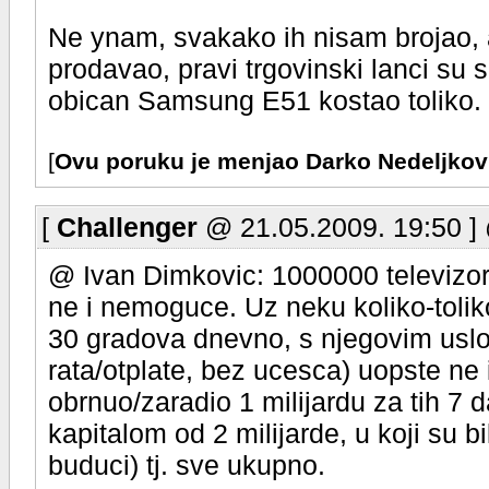
Ne ynam, svakako ih nisam brojao, ali 
prodavao, pravi trgovinski lanci su s
obican Samsung E51 kostao toliko.
[
Ovu poruku je menjao Darko Nedeljkov
[
Challenger
@ 21.05.2009. 19:50 ]
@ Ivan Dimkovic: 1000000 televizor
ne i nemoguce. Uz neku koliko-toliko
30 gradova dnevno, s njegovim uslo
rata/otplate, bez ucesca) uopste ne
obrnuo/zaradio 1 milijardu za tih 7
kapitalom od 2 milijarde, u koji su bili
buduci) tj. sve ukupno.