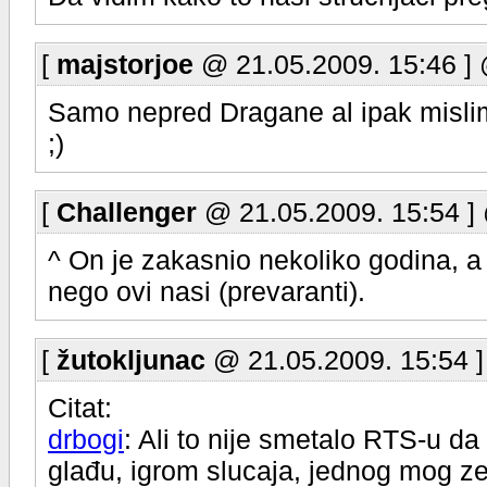
[
majstorjoe
@ 21.05.2009. 15:46 ]
Samo nepred Dragane al ipak mislim
;)
[
Challenger
@ 21.05.2009. 15:54 ]
^ On je zakasnio nekoliko godina, a 
nego ovi nasi (prevaranti).
[
žutokljunac
@ 21.05.2009. 15:54 
Citat:
drbogi
: Ali to nije smetalo RTS-u d
glađu, igrom slucaja, jednog mog zem