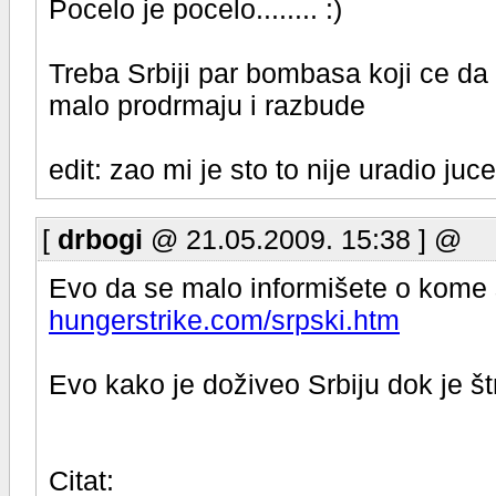
Pocelo je pocelo........ :)
Treba Srbiji par bombasa koji ce da 
malo prodrmaju i razbude
edit: zao mi je sto to nije uradio juce
[
drbogi
@ 21.05.2009. 15:38 ] @
Evo da se malo informišete o kome 
hungerstrike.com/srpski.htm
Evo kako je doživeo Srbiju dok je š
Citat: