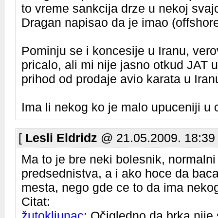
to vreme sankcija drze u nekoj sva
Dragan napisao da je imao (offshore
Pominju se i koncesije u Iranu, vero
pricalo, ali mi nije jasno otkud JAT u
prihod od prodaje avio karata u Iran
Ima li nekog ko je malo upuceniji u 
[
Lesli Eldridz
@ 21.05.2009. 18:39
Ma to je bre neki bolesnik, normaln
predsednistva, a i ako hoce da baca
mesta, nego gde ce to da ima nekog
Citat:
žutokljunac
: Očigledno da brka nije 