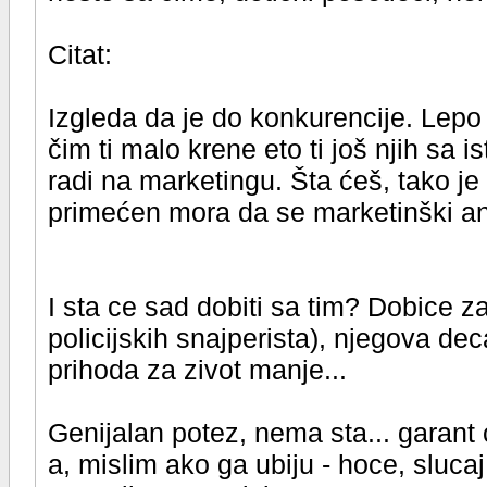
Citat:
Izgleda da je do konkurencije. Lepo 
čim ti malo krene eto ti još njih sa 
radi na marketingu. Šta ćeš, tako je
primećen mora da se marketinški an
I sta ce sad dobiti sa tim? Dobice z
policijskih snajperista), njegova dec
prihoda za zivot manje...
Genijalan potez, nema sta... garant 
a, mislim ako ga ubiju - hoce, slucaj