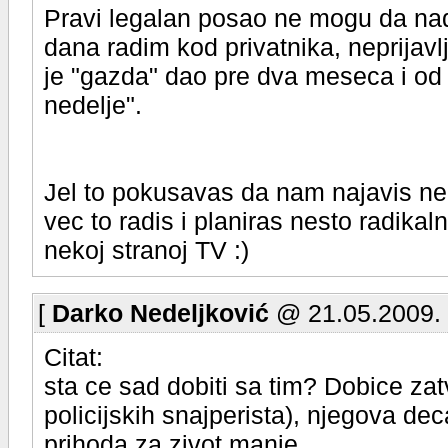
Pravi legalan posao ne mogu da na
dana radim kod privatnika, neprijavl
je "gazda" dao pre dva meseca i od
nedelje".
Jel to pokusavas da nam najavis nek
vec to radis i planiras nesto radika
nekoj stranoj TV :)
[
Darko Nedeljković
@ 21.05.2009. 
Citat:
sta ce sad dobiti sa tim? Dobice zat
policijskih snajperista), njegova dec
prihoda za zivot manje...