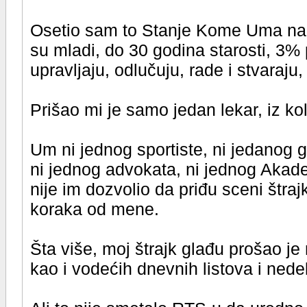
Osetio sam to Stanje Kome Uma na s
su mladi, do 30 godina starosti, 3% 
upravljaju, odlučuju, rade i stvaraju,
Prišao mi je samo jedan lekar, iz k
Um ni jednog sportiste, ni jedanog 
ni jednog advokata, ni jednog Akadem
nije im dozvolio da priđu sceni štrajk
koraka od mene.
Šta više, moj štrajk glađu prošao 
kao i vodećih dnevnih listova i nedelj