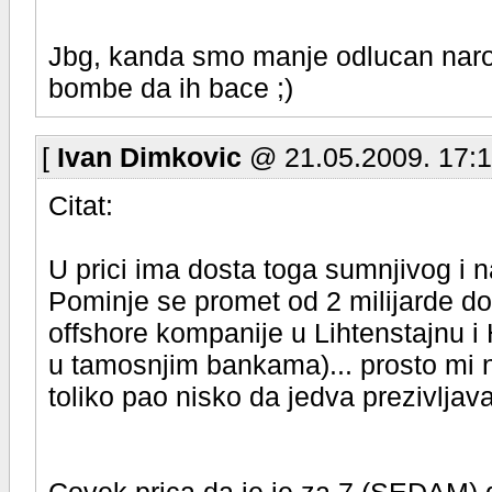
Jbg, kanda smo manje odlucan naro
bombe da ih bace ;)
[
Ivan Dimkovic
@ 21.05.2009. 17:1
Citat:
U prici ima dosta toga sumnjivog i n
Pominje se promet od 2 milijarde do
offshore kompanije u Lihtenstajnu 
u tamosnjim bankama)... prosto mi ni
toliko pao nisko da jedva prezivljava