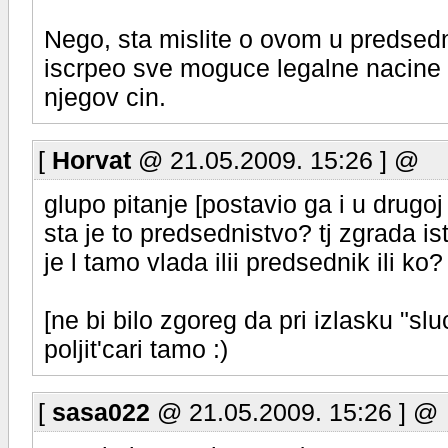
Nego, sta mislite o ovom u predsedn
iscrpeo sve moguce legalne nacine 
njegov cin.
[
Horvat
@ 21.05.2009. 15:26 ] @
glupo pitanje [postavio ga i u drugoj
sta je to predsednistvo? tj zgrada is
je l tamo vlada ilii predsednik ili ko?
[ne bi bilo zgoreg da pri izlasku "
poljit'cari tamo :)
[
sasa022
@ 21.05.2009. 15:26 ] @