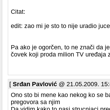
Citat:
edit: zao mi je sto to nije uradio juce
Pa ako je ogorčen, to ne znači da je
čovek koji proda milion TV uređaja z
[
Srđan Pavlović
@ 21.05.2009. 15:
Ono sto bi mene kao nekog ko se bav
pregovora sa njim
Da vidim kako to nasi strucnjaci pre