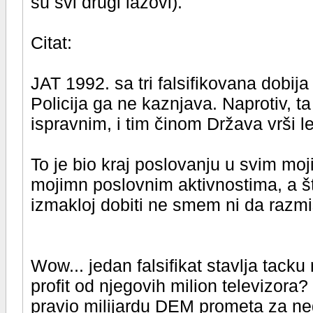
su svi drugi lazovi).
Citat:
JAT 1992. sa tri falsifikovana dobij
Policija ga ne kaznjava. Naprotiv, t
ispravnim, i tim činom Država vrši le
To je bio kraj poslovanju u svim mo
mojimn poslovnim aktivnostima, a št
izmakloj dobiti ne smem ni da razmi
Wow... jedan falsifikat stavlja tac
profit od njegovih milion televizora?
pravio milijardu DEM prometa za ne