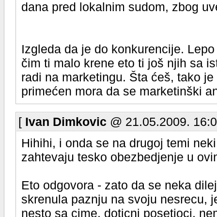
dana pred lokalnim sudom, zbog uv
Izgleda da je do konkurencije. Lepo 
čim ti malo krene eto ti još njih sa 
radi na marketingu. Šta ćeš, tako je
primećen mora da se marketinški an
[
Ivan Dimkovic
@ 21.05.2009. 16:0
Hihihi, i onda se na drugoj temi nek
zahtevaju tesko obezbedjenje u ovi
Eto odgovora - zato da se neka dile
skrenula paznju na svoju nesrecu, j
nesto sa cime, doticni posetioci, ne