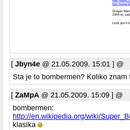
http://www.2
http://www.b
Dragan Maric
2004-te, sad
Lesli, jesi l
[
Jbyn4e
@ 21.05.2009. 15:01 ] @
Sta je to bombermen? Koliko znam
[
ZaMpA
@ 21.05.2009. 15:09 ] @
bombermen:
http://en.wikipedia.org/wiki/Super
klasika