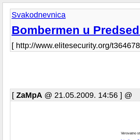
Svakodnevnica
Bombermen u Predsed
[ http://www.elitesecurity.org/t364678
[
ZaMpA
@ 21.05.2009. 14:56 ] @
Verovatno ste