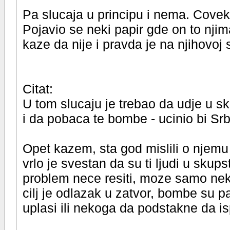
Pa slucaja u principu i nema. Covek
Pojavio se neki papir gde on to njima
kaze da nije i pravda je na njihovoj s
Citat:
U tom slucaju je trebao da udje u s
i da pobaca te bombe - ucinio bi Srbi
Opet kazem, sta god mislili o njemu 
vrlo je svestan da su ti ljudi u skupst
problem nece resiti, moze samo neko
cilj je odlazak u zatvor, bombe su
uplasi ili nekoga da podstakne da isp