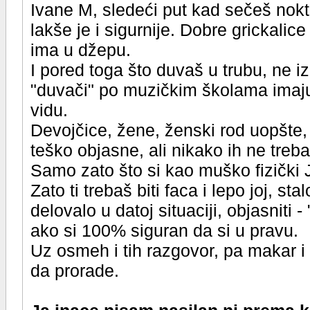
Ivane M, sledeći put kad sečeš nok
lakše je i sigurnije. Dobre grickalic
ima u džepu.
I pored toga što duvaš u trubu, ne i
"duvači" po muzičkim školama imaju i
vidu.
Devojčice, žene, ženski rod uopšte, 
teško objasne, ali nikako ih ne treba
Samo zato što si kao muško fizički 
Zato ti trebaš biti faca i lepo joj, 
delovalo u datoj situaciji, objasniti -
ako si 100% siguran da si u pravu.
Uz osmeh i tih razgovor, pa makar i
da prorade.