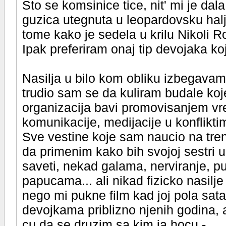
Sto se komsinice tice, nit' mi je dala,
guzica utegnuta u leopardovsku halj
tome kako je sedela u krilu Nikoli 
Ipak preferiram onaj tip devojaka ko
Nasilja u bilo kom obliku izbegava
trudio sam se da kuliram budale koj
organizacija bavi promovisanjem vre
komunikacije, medijacije u konflikti
Sve vestine koje sam naucio na tre
da primenim kako bih svojoj sestri 
saveti, nekad galama, nerviranje, 
papucama... ali nikad fizicko nasilj
nego mi pukne film kad joj pola sata
devojkama priblizno njenih godina, a
cu da se druzim sa kim ja hocu -