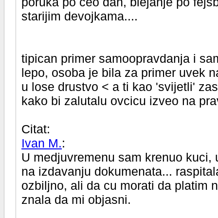
poruka po ceo dan, blejanje po fejsb
starijim devojkama....
tipican primer samoopravdanja i sam
lepo, osoba je bila za primer uvek na
u lose drustvo < a ti kao 'svijetli' 
kako bi zalutalu ovcicu izveo na prav
Citat:
Ivan M.
:
U medjuvremenu sam krenuo kuci, u
na izdavanju dokumenata... raspitala
ozbiljno, ali da cu morati da platim
znala da mi objasni.