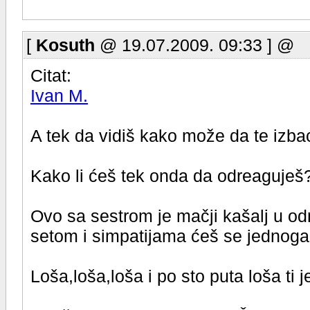
[
Kosuth
@ 19.07.2009. 09:33 ] @
Citat:
Ivan M.
A tek da vidiš kako može da te izbac
Kako li ćeš tek onda da odreaguješ
Ovo sa sestrom je mačji kašalj u od
setom i simpatijama ćeš se jednoga
Loša,loša,loša i po sto puta loša ti 