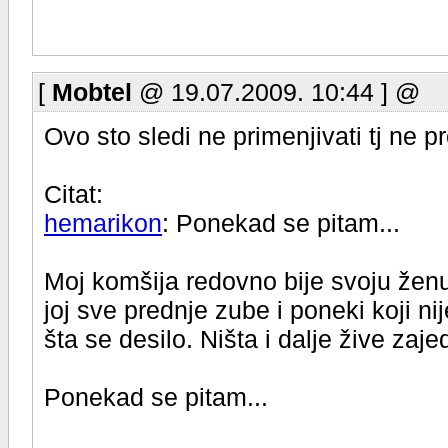
[
Mobtel
@ 19.07.2009. 10:44 ] @
Ovo sto sledi ne primenjivati tj ne p
Citat:
hemarikon
: Ponekad se pitam...
Moj komšija redovno bije svoju ženu
joj sve prednje zube i poneki koji nij
šta se desilo. Ništa i dalje žive zaje
Ponekad se pitam...