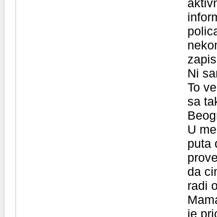
aktiv
infor
polic
nekom
zapis
Ni sa
To ve
sa ta
Beogr
U med
puta 
prove
da ci
radi 
Mama 
je pr