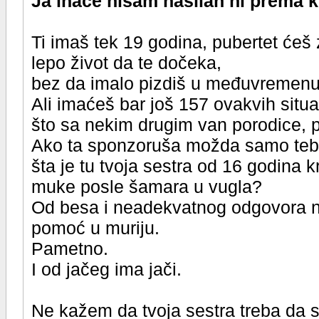
Ja inace nisam nasilan ni prema 
Ti imaš tek 19 godina, pubertet ćeš z
lepo život da te dočeka,
bez da imalo pizdiš u međuvremenu 
Ali imaćeš bar još 157 ovakvih situ
što sa nekim drugim van porodice, 
Ako ta sponzoruša možda samo tebi n
šta je tu tvoja sestra od 16 godina k
muke posle šamara u vugla?
Od besa i neadekvatnog odgovora na
pomoć u muriju.
Pametno.
I od jačeg ima jači.
Ne kažem da tvoja sestra treba da 