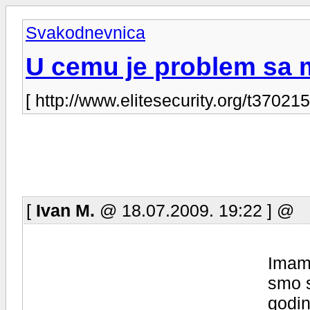
Svakodnevnica
U cemu je problem sa 
[ http://www.elitesecurity.org/t370215
[
Ivan M.
@ 18.07.2009. 19:22 ] @
Imam 
smo s
godin