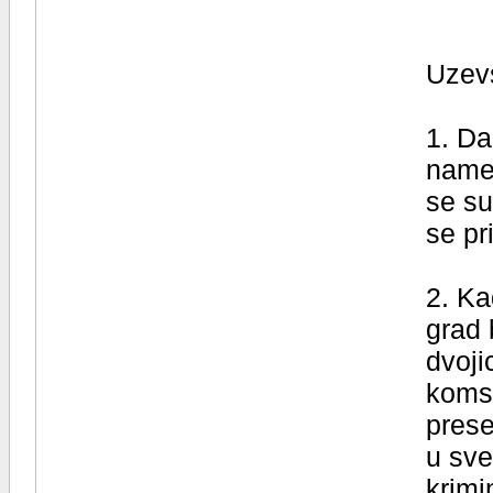
Uzevs
1. Da
namer
se su
se pr
2. Ka
grad 
dvoji
komsi
prese
u sve
krimi