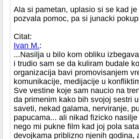
Ala si pametan, uplasio si se kad je 
pozvala pomoc, pa si junacki poku
Citat:
Ivan M.
:
...Nasilja u bilo kom obliku izbeg
i trudio sam se da kuliram budale k
organizacija bavi promovisanjem vre
komunikacije, medijacije u konflikti
Sve vestine koje sam naucio na tre
da primenim kako bih svojoj sestri 
saveti, nekad galama, nerviranje, 
papucama... ali nikad fizicko nasilj
nego mi pukne film kad joj pola sata
devojkama priblizno njenih godina, a