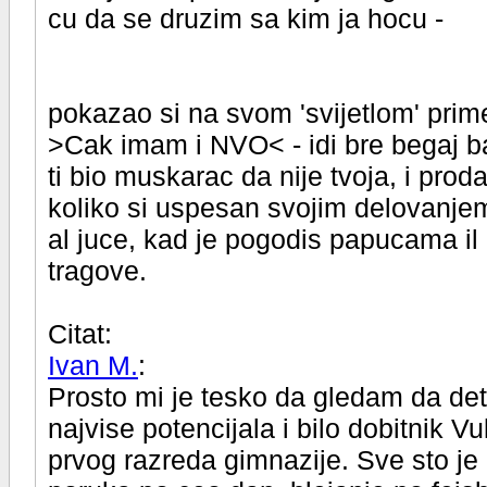
cu da se druzim sa kim ja hocu -
pokazao si na svom 'svijetlom' prime
>Cak imam i NVO< - idi bre begaj b
ti bio muskarac da nije tvoja, i prod
koliko si uspesan svojim delovanjem -
al juce, kad je pogodis papucama il 
tragove.
Citat:
Ivan M.
:
Prosto mi je tesko da gledam da det
najvise potencijala i bilo dobitnik V
prvog razreda gimnazije. Sve sto je 