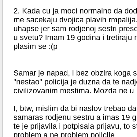
2. Kada cu ja moci normalno da dodj
me sacekaju dvojica plavih rmpalija,
uhapse jer sam rodjenoj sestri pres
u svetu? Imam 19 godina i tretiraju m
plasim se :(p
Samar je napad, i bez obzira koga si
"nestao" policija je duzna da te nadje
civilizovanim mestima. Mozda ne u 
I, btw, mislim da bi naslov trebao
samaras rodjenu sestru a imas 19 godi
te je prijavila i potpisala prijavu, to 
problem a ne problem policije.