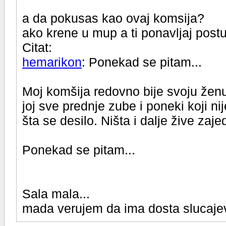
a da pokusas kao ovaj komsija?
ako krene u mup a ti ponavljaj post
Citat:
hemarikon
: Ponekad se pitam...
Moj komšija redovno bije svoju ženu
joj sve prednje zube i poneki koji nij
šta se desilo. Ništa i dalje žive zaje
Ponekad se pitam...
Sala mala...
mada verujem da ima dosta slucajev