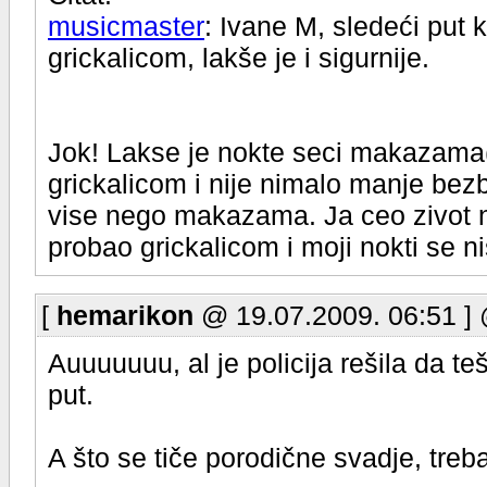
musicmaster
: Ivane M, sledeći pu
grickalicom, lakše je i sigurnije.
Jok! Lakse je nokte seci makazama
grickalicom i nije nimalo manje bez
vise nego makazama. Ja ceo zivot
probao grickalicom i moji nokti se ni
[
hemarikon
@ 19.07.2009. 06:51 ]
Auuuuuuu, al je policija rešila da t
put.
A što se tiče porodične svadje, treb