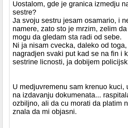
Uostalom, gde je granica izmedju nasi
sestre?
Ja svoju sestru jesam osamario, i n
namere, zato sto je mrzim, zelim da
mogu da gledam sta radi od sebe.
Ni ja nisam cvecka, daleko od toga,
nagradjen svaki put kad se na fin 
sestrine licnosti, ja dobijem policijsk
U medjuvremenu sam krenuo kuci, u
na izdavanju dokumenata... raspitala
ozbiljno, ali da cu morati da platim
znala da mi objasni.