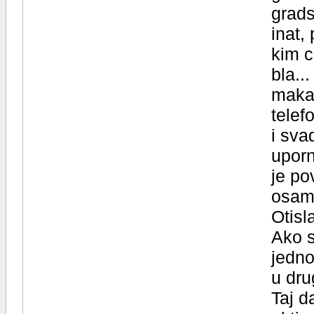
grads
inat,
kim c
bla..
makaz
telef
i sva
uporn
je po
osama
Otisla
Ako s
jedno
u dr
Taj d