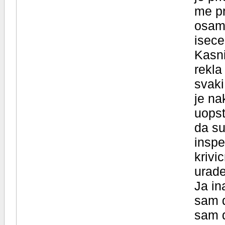
me pr
osama
isece
Kasni
rekla
svaki
je na
uopst
da su
inspe
krivi
urade
Ja in
sam d
sam d