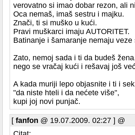
verovatno si imao dobar rezon, ali n
Oca nemaš, imaš sestru i majku.
Znači, ti si muško u kući.
Pravi muškarci imaju AUTORITET.
Batinanje i šamaranje nemaju veze 
Zato, nemoj sada i ti da budeš žena
nego se vračaj kući i rešavaj još v
A kada muriji lepo objasnite i ti i se
"da niste hteli i da nećete više",
kupi joj novi punjač.
[
fanfon
@ 19.07.2009. 02:27 ] @
Citat: