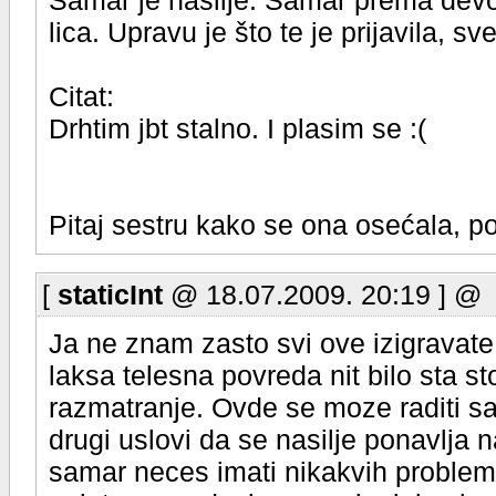
Šamar je nasilje. Šamar prema devoj
lica. Upravu je što te je prijavila, sve
Citat:
Drhtim jbt stalno. I plasim se :(
Pitaj sestru kako se ona osećala, pos
[
staticInt
@ 18.07.2009. 20:19 ] @
Ja ne znam zasto svi ove izigravate 
laksa telesna povreda nit bilo sta st
razmatranje. Ovde se moze raditi sam
drugi uslovi da se nasilje ponavlja n
samar neces imati nikakvih problema