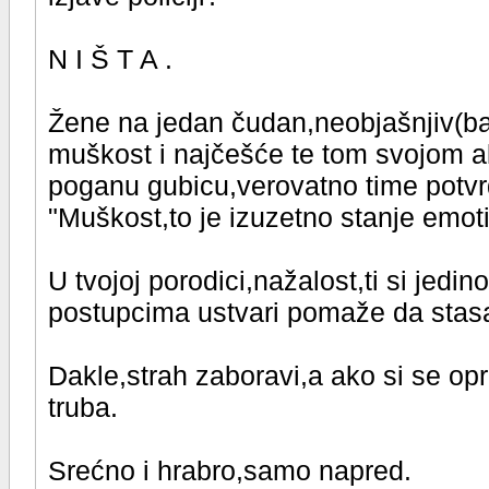
N I Š T A .
Žene na jedan čudan,neobjašnjiv(b
muškost i najčešće te tom svojom ak
poganu gubicu,verovatno time potv
"Muškost,to je izuzetno stanje emoti
U tvojoj porodici,nažalost,ti si jedin
postupcima ustvari pomaže da stas
Dakle,strah zaboravi,a ako si se op
truba.
Srećno i hrabro,samo napred.