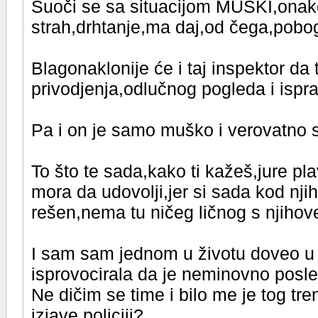
Suoči se sa situacijom MUŠKI,onako
strah,drhtanje,ma daj,od čega,pobo
Blagonaklonije će i taj inspektor da
privodjenja,odlučnog pogleda i ispr
Pa i on je samo muško i verovatno sa
To što te sada,kako ti kažeš,jure pl
mora da udovolji,jer si sada kod n
rešen,nema tu ničeg ličnog s njihov
I sam sam jednom u životu doveo u 
isprovocirala da je neminovno posle 
Ne dičim se time i bilo me je tog tr
izjave policiji?