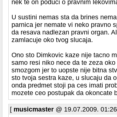
nek te on poduci o pravnim lekovim
U sustini nemas sta da brines nema 
parnica jer nemate vi neko pravno s
da resava nadlezan pravni organ. A
zamlacuje oko tvog slucaja.
Ono sto Dimkovic kaze nije tacno m
samo resi niko nece da te zeza oko t
smozgom jer to uopste nije bitna st
sto tvoja sestra kaze, u slucaju da o
onda predmet stoji pa ces imati pro
mozete ceo postupak da okoncate b
[
musicmaster
@ 19.07.2009. 01:26