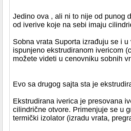
Jedino ova , ali ni to nije od punog
od iverive koje na sebi imaju cilindri
Sobna vrata Suporta izrađuju se i u v
ispunjeno ekstrudiranom ivericom (c
možete videti u cenovniku sobnih vr
Evo sa drugog sajta sta je ekstrudira
Ekstrudirana iverica je presovana iv
cilindrične otvore. Primenjuje se u g
termički izolator (izradu vrata, preg