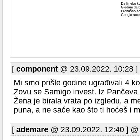
Da li neko k
Gledam da b
Pronašao sam
Google recen
[
component
@ 23.09.2022. 10:28 ]
Mi smo prišle godine ugrađivali 4 k
Zovu se Samigo invest. Iz Pančeva 
Žena je birala vrata po izgledu, a me
puna, a ne saće kao što ti hoćeš i mi
[
ademare
@ 23.09.2022. 12:40 ] @