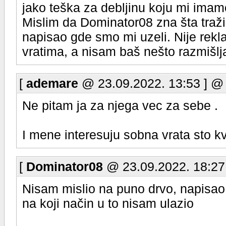
jako teška za debljinu koju mi imam
Mislim da Dominator08 zna šta traž
napisao gde smo mi uzeli. Nije rek
vratima, a nisam baš nešto razmišlj
[
ademare
@ 23.09.2022. 13:53 ] @
Ne pitam ja za njega vec za sebe .
I mene interesuju sobna vrata sto kva
[
Dominator08
@ 23.09.2022. 18:27
Nisam mislio na puno drvo, napisa
na koji način u to nisam ulazio