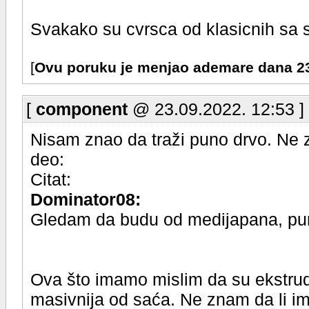
Svakako su cvrsca od klasicnih sa 
[
Ovu poruku je menjao ademare dana 23
[
component
@ 23.09.2022. 12:53 ]
Nisam znao da traži puno drvo. Ne 
deo:
Citat:
Dominator08:
Gledam da budu od medijapana, pun
Ova što imamo mislim da su ekstrudi
masivnija od saća. Ne znam da li im