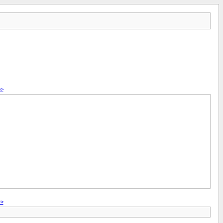
>>
>>