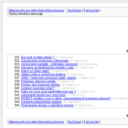
Elitesecurity.org light-html arhiva foruma
::
TechZone
[
Full verzija
]
Opšta tehnička diskusija.
S
331.
levi sraf za blek-deker ?
(1 odgovora)
332.
Zavarivanje prohroma u Beogradu
(2 odgovora)
333.
renoviranje kupatila - optimalan raspored
(18 odgovora)
334.
Iskustva sa detektorima metala u zidu
(11 odgovora)
335.
Kakvi su Vigor alati?
(7 odgovora)
336.
mlaka voda iz protočnog bojlera
(5 odgovora)
337.
SWA- "steel wire armored cable" pitanje
(1 odgovora)
338.
Poklopac glavnog ventila
(4 odgovora)
339.
Pomoc oko kupovine bicikla
(11 odgovora)
340.
Gedore suprotan smer?
(14 odgovora)
341.
Kako se zove ovaj papir/folija kod nas ?
(2 odgovora)
342.
zatvaranje terase pvc prozorom
(7 odgovora)
343.
ROBOT kosilice i sve o njima, samogradnja ili kupovina polovne?
(21 odgovo
344.
Farbanje industrijskih mašina
(11 odgovora)
345.
Pretvaranje terase u stambeni prostor
(5 odgovora)
S
Elitesecurity.org light-html arhiva foruma
::
TechZone
[
Full verzija
]