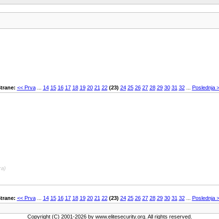
trane:
<< Prva
...
14
15
16
17
18
19
20
21
22
(23)
24
25
26
27
28
29
30
31
32
...
Poslednja 
ra)
trane:
<< Prva
...
14
15
16
17
18
19
20
21
22
(23)
24
25
26
27
28
29
30
31
32
...
Poslednja 
Copyright (C) 2001-2026 by www.elitesecurity.org. All rights reserved.