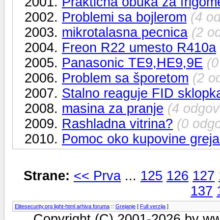
2001.
Prakticna obuka za frigom
2002.
Problemi sa bojlerom
(4 o
2003.
mikrotalasna pecnica
(2 o
2004.
Freon R22 umesto R410a
2005.
Panasonic TE9,HE9,9E
(0
2006.
Problem sa šporetom
(2 o
2007.
Stalno reaguje FID sklopk
2008.
masina za pranje
(4 odgov
2009.
Rashladna vitrina?
(0 odg
2010.
Pomoc oko kupovine grejac
Strane:
<< Prva
...
125
126
127
137
Elitesecurity.org light-html arhiva foruma
::
Grejanje
[
Full verzija
]
Copyright (C) 2001-2026 by www.