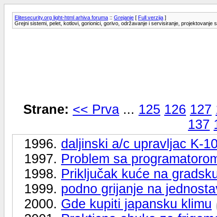
Elitesecurity.org light-html arhiva foruma
::
Grejanje
[
Full verzija
]
Grejni sistemi, pelet, kotlovi, gorionici, gorivo, održavanje i servisiranje, projektovanje 
Strane:
<< Prva
...
125
126
127
137
1996.
daljinski a/c upravljac 
1997.
Problem sa programatoro
1998.
Priključak kuće na gradsk
1999.
podno grijanje na jednost
2000.
Gde kupiti japansku klimu