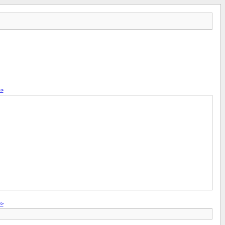
>>
>>