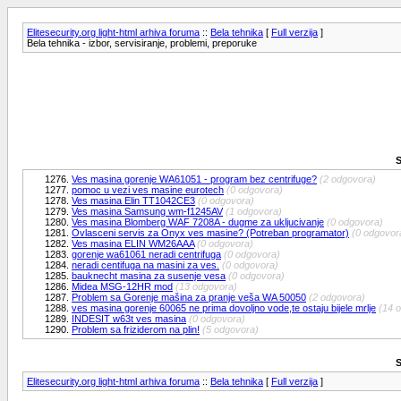
Elitesecurity.org light-html arhiva foruma
::
Bela tehnika
[
Full verzija
]
Bela tehnika - izbor, servisiranje, problemi, preporuke
S
1276.
Ves masina gorenje WA61051 - program bez centrifuge?
(2 odgovora)
1277.
pomoc u vezi ves masine eurotech
(0 odgovora)
1278.
Ves masina Elin TT1042CE3
(0 odgovora)
1279.
Ves masina Samsung wm-f1245AV
(1 odgovora)
1280.
Ves masina Blomberg WAF 7208A - dugme za ukljucivanje
(0 odgovora)
1281.
Ovlasceni servis za Onyx ves masine? (Potreban programator)
(0 odgovor
1282.
Ves masina ELIN WM26AAA
(0 odgovora)
1283.
gorenje wa61061 neradi centrifuga
(0 odgovora)
1284.
neradi centifuga na masini za ves.
(0 odgovora)
1285.
bauknecht masina za susenje vesa
(0 odgovora)
1286.
Midea MSG-12HR mod
(13 odgovora)
1287.
Problem sa Gorenje mašina za pranje veša WA 50050
(2 odgovora)
1288.
ves masina gorenje 60065 ne prima dovoljno vode,te ostaju bijele mrlje
(14 
1289.
INDESIT w63t ves masina
(0 odgovora)
1290.
Problem sa friziderom na plin!
(5 odgovora)
S
Elitesecurity.org light-html arhiva foruma
::
Bela tehnika
[
Full verzija
]