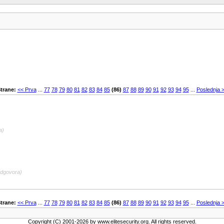
trane:
<< Prva
...
77
78
79
80
81
82
83
84
85
(86)
87
88
89
90
91
92
93
94
95
...
Poslednja 
a)
odgovora)
trane:
<< Prva
...
77
78
79
80
81
82
83
84
85
(86)
87
88
89
90
91
92
93
94
95
...
Poslednja 
Copyright (C) 2001-2026 by www.elitesecurity.org. All rights reserved.