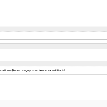
ariti, osetljive na mnogo praska, lako se zapusi filter, itd...