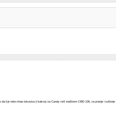
e da li je neko imao iskustva (i kakva) sa Candy veš mašinom CMD 106, za pranje i sušenje