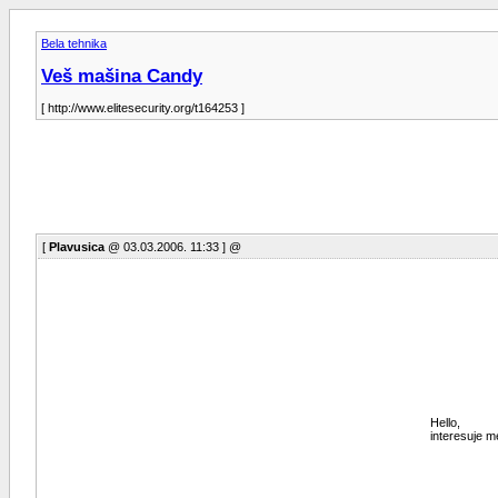
Bela tehnika
Veš mašina Candy
[ http://www.elitesecurity.org/t164253 ]
[
Plavusica
@ 03.03.2006. 11:33 ] @
Hello,
interesuje m