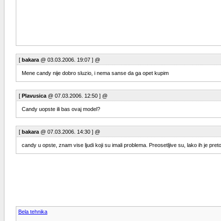
[
bakara
@ 03.03.2006. 19:07 ] @
Mene candy nije dobro sluzio, i nema sanse da ga opet kupim
[
Plavusica
@ 07.03.2006. 12:50 ] @
Candy uopste ili bas ovaj model?
[
bakara
@ 07.03.2006. 14:30 ] @
candy u opste, znam vise ljudi koji su imali problema. Preosetljive su, lako ih je pretov
Bela tehnika