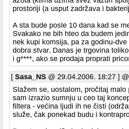
azota (klima uzima svež vazuh spolj
prostoriji (a usput zadržava i bakterij
A sta bude posle 10 dana kad se 
Svakako ne bih hteo da budem jedin
nek kupi komsija, pa za godinu-dve 
dobra stvar. Danas je trgovina toli
i g****, ako se prodaja proprati pr
[
Sasa_NS
@ 29.04.2006. 18:27 ] @
Slažem se, uostalom, pročitaj malo p
sam izrazio sumnju u ceo taj koncep
filtera - većina ljudi ih ne čisti (o
služe, čak ponekad budu i kontraprod