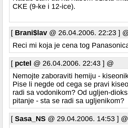
CKE (9-ke i 12-ice).
[
Brani$lav
@ 26.04.2006. 22:23 ] 
Reci mi koja je cena tog Panasonic
[
pctel
@ 26.04.2006. 22:43 ] @
Nemojte zaboraviti hemiju - kiseonik
Pise li negde od cega se pravi kise
radi sa vodonikom? Od ugljen-dioksi
pitanje - sta se radi sa ugljenikom?
[
Sasa_NS
@ 29.04.2006. 14:53 ] @