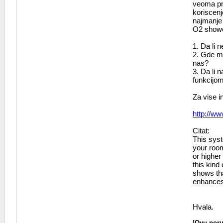
veoma pr
koriscenj
najmanje
O2 shower
1. Da li 
2. Gde m
nas?
3. Da li 
funkcijo
Za vise i
http://w
Citat:
This syst
your room
or higher
this kind
shows tha
enhances
Hvala.