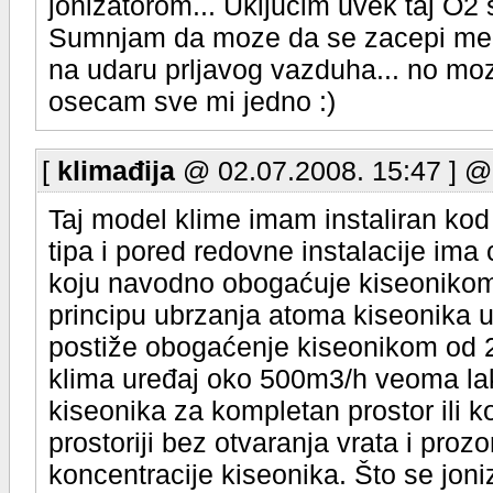
jonizatorom... Ukljucim uvek taj O2 
Sumnjam da moze da se zacepi me
na udaru prljavog vazduha... no moze
osecam sve mi jedno :)
[
klimađija
@ 02.07.2008. 15:47 ] @
Taj model klime imam instaliran kod 
tipa i pored redovne instalacije ima
koju navodno obogaćuje kiseonikom 
principu ubrzanja atoma kiseonika u
postiže obogaćenje kiseonikom od 2
klima uređaj oko 500m3/h veoma lak
kiseonika za kompletan prostor ili 
prostoriji bez otvaranja vrata i pro
koncentracije kiseonika. Što se joniz