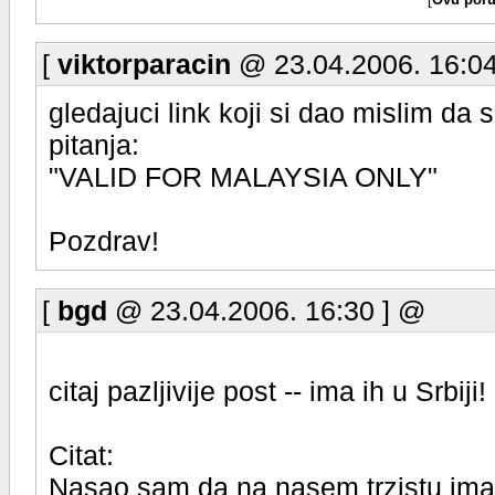
[
Ovu poru
[
viktorparacin
@ 23.04.2006. 16:04
gledajuci link koji si dao mislim da 
pitanja:
"VALID FOR MALAYSIA ONLY"
Pozdrav!
[
bgd
@ 23.04.2006. 16:30 ] @
citaj pazljivije post -- ima ih u Srbiji!
Citat:
Nasao sam da na nasem trzistu ima