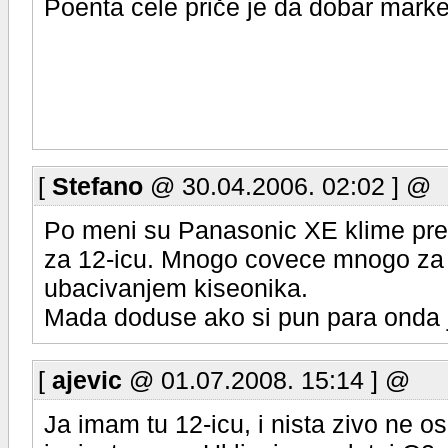
Poenta cele priče je da dobar market
[
Stefano
@ 30.04.2006. 02:02 ] @
Po meni su Panasonic XE klime pre
za 12-icu. Mnogo covece mnogo za 12
ubacivanjem kiseonika.
Mada doduse ako si pun para onda
[
ajevic
@ 01.07.2008. 15:14 ] @
Ja imam tu 12-icu, i nista zivo ne o