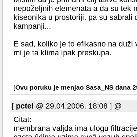
nepoželjnih elemenata a da su tek n
kiseonika u prostoriji, pa su sabrali d
kampanji...
E sad, koliko je to efikasno na duž
mi je ta klima ipak preskupa.
[
Ovu poruku je menjao Sasa_NS dana 2
[
pctel
@ 29.04.2006. 18:08 ] @
Citat:
membrana valjda ima ulogu filtracij