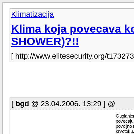
Klimatizacija
Klima koja povecava ko
SHOWER)?!!
[ http://www.elitesecurity.org/t173273
[
bgd
@ 23.04.2006. 13:29 ] @
Guglanje
povecaj
povoljno 
krvotoku,