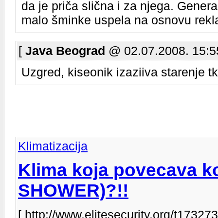
da je priča slična i za njega. Gener
malo šminke uspela na osnovu rekla
[
Java Beograd
@ 02.07.2008. 15:5
Uzgred, kiseonik izaziiva starenje t
Klimatizacija
Klima koja povecava ko
SHOWER)?!!
[ http://www.elitesecurity.org/t173273