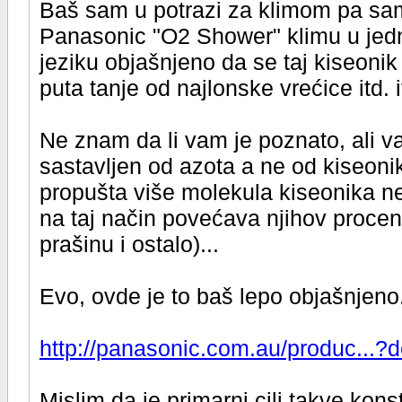
Baš sam u potrazi za klimom pa sam
Panasonic "O2 Shower" klimu u jedn
jeziku objašnjeno da se taj kiseon
puta tanje od najlonske vrećice itd. it
Ne znam da li vam je poznato, ali 
sastavljen od azota a ne od kiseonik
propušta više molekula kiseonika ne
na taj način povećava njihov procenat
prašinu i ostalo)...
Evo, ovde je to baš lepo objašnjeno.
http://panasonic.com.au/produc...?
Mislim da je primarni cilj takve konst