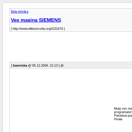
Bela tehnika
Ves masina SIEMENS
[ http://www.elitesecurity.org/t231676 ]
[
banniska
@ 05.12.2006. 21:13 ] @
Moja ves mas
programator
Potrebna p
Hvala