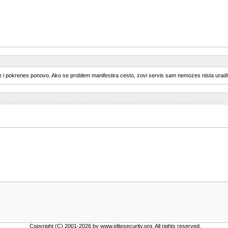
nute i pokrenes ponovo. Ako se problem manifestira cesto, zovi servis sam nemozes nista uradit
Copyright (C) 2001-2026 by www.elitesecurity.org. All rights reserved.