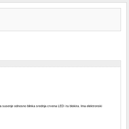
na susenje odnosno blinka srednja crvena LED i tu blokira. Ima elektronski