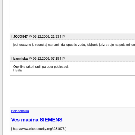
[
JOJO847
@ 05.12.2006. 21:33 ] @
jednostavno ju resetiraj na nacin da ispustis vodu, iskljucis ju iz struje na pola mi
[
banniska
@ 06.12.2006. 07:15 ] @
Otprilike tako i radi, pa opet poblesavi.
Hvala
Bela tehnika
Ves masina SIEMENS
[ http://www.elitesecurity.org/t231676 ]