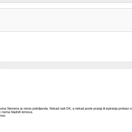
ina Siemens je nesto pobrljavela. Nekad radi OK, a nekad posle pranja ili ispiranja prebaci 
 i nema hladnih lemova.
omoc