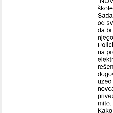
"NOVI
škole
Sada,
od sv
da bi
njeg
Polic
na pi
elekt
rešen
dogov
uzeo 
novca
prive
mito.
Kako 