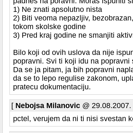
padnes na poravni. Moras ispuniti s
1) Ne znati apsolutno nista
2) Biti veoma nepazljiv, bezobrazan,
tokom skolske godine
3) Pred kraj godine ne smanjiti akt
Bilo koji od ovih uslova da nije isp
popravni. Svi ti koji idu na popravni 
Da se ja pitam, ja bih popravni nap
da se to lepo regulise zakonom, upl
pratecu dokumentaciju.
[
Nebojsa Milanovic
@ 29.08.2007. 
pctel, verujem da ni ti nisi svestan k