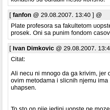
[
fanfon
@ 29.08.2007. 13:40 ] @
Plate profesora sa fakultetom uopst
prosek. Oni sa punim fondom casov
[
Ivan Dimkovic
@ 29.08.2007. 13:4
Citat:
Ali necu ni mnogo da ga krivim, jer on
ovim metodama i slicnih njemu ima na
uhapsen.
To sto on nije jedini uopste ne moze