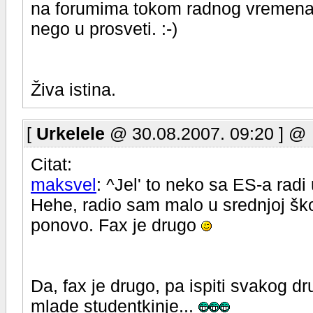
na forumima tokom radnog vremena,
nego u prosveti. :-)
Živa istina.
[
Urkelele
@ 30.08.2007. 09:20 ] @
Citat:
maksvel
: ^Jel' to neko sa ES-a rad
Hehe, radio sam malo u srednjoj škol
ponovo. Fax je drugo
Da, fax je drugo, pa ispiti svakog 
mlade studentkinje...