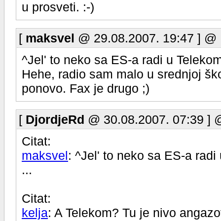
u prosveti. :-)
[
maksvel
@ 29.08.2007. 19:47 ] @
^Jel' to neko sa ES-a radi u Teleko
Hehe, radio sam malo u srednjoj škol
ponovo. Fax je drugo ;)
[
DjordjeRd
@ 30.08.2007. 07:39 ] 
Citat:
maksvel
: ^Jel' to neko sa ES-a rad
...
Citat:
kelja
: A Telekom? Tu je nivo angaz