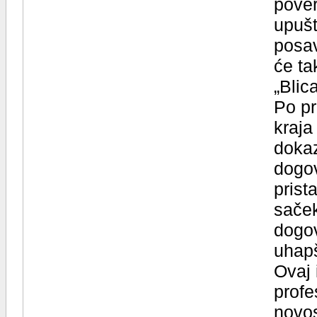
pover
upušta
posav
će ta
„Blica
Po pr
kraja
dokaz
dogov
prist
sače
dogov
uhapš
Ovaj 
profe
novos