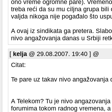
ono vreme ogromne pare). Vremeno
treba reći da su mu ciljna grupa bili 
valjda nikoga nije pogađalo što usp
A ovaj iz sindikata ga pretera. Slabo
nivo angažovanja danas u Srbiji re
[
kelja
@ 29.08.2007. 19:40 ] @
Citat:
Te pare uz takav nivo angažovanja 
A Telekom? Tu je nivo angazovanja
forumima tokom radnog vremena, a 