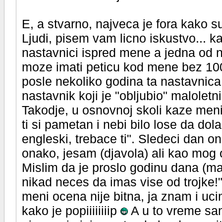
E, a stvarno, najveca je fora kako su
Ljudi, pisem vam licno iskustvo... k
nastavnici ispred mene a jedna od nj
moze imati peticu kod mene bez 100
posle nekoliko godina ta nastavnica 
nastavnik koji je "obljubio" maloletni
Takodje, u osnovnoj skoli kaze meni n
ti si pametan i nebi bilo lose da dol
engleski, trebace ti". Sledeci dan o
onako, jesam (djavola) ali kao mog oc
Mislim da je proslo godinu dana (ma
nikad neces da imas vise od trojke!
meni ocena nije bitna, ja znam i u
kako je popiiiiiiiip
A u to vreme sam