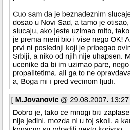
Cuo sam da je beznadeznim slucaje
dosao u Novi Sad, a tamo je otisao, v
slucaju, ako jeste uzimao mito, tako
je prema meni bio i vise nego OK! Al
prvi ni poslednji koji je pribegao o
Srbiji, a niko od njih nije uhapsen. 
ucenike da bi im uzimao pare, nego
propalitetima, ali ga to ne opravda
a, Boga mi i pred vecinom ljudi.
[
M.Jovanovic
@ 29.08.2007. 13:27
Dobro je, tako ce mnogi biti zaplase
nije jedini, mozda ni u toj skoli, a k
konacno su odradili nesto korisno.