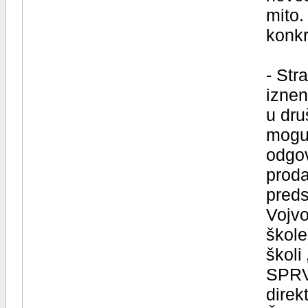
mito.
konk
- Str
iznen
u dru
mogu 
odgov
proda
preds
Vojvo
škole
školi
SPRV,
direk