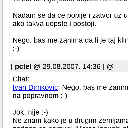
Nadam se da ce popije i zatvor uz u
ako takva uopste i postoji.
Nego, bas me zanima da li je taj kl
:-)
[
pctel
@ 29.08.2007. 14:36 ] @
Citat:
Ivan Dimkovic
: Nego, bas me zanima 
na popravnom :-)
Jok, nije :-)
Ne znam kako je u drugim zemljama, u