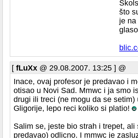
Škols
što s
je na
glaso
blic.
[
fLuXx
@ 29.08.2007. 13:25 ] @
Inace, ovaj profesor je predavao i 
otisao u Novi Sad. Mmwc i ja smo is
drugi ili treci (ne mogu da se setim)
Gligorije, lepo reci koliko si platio!
Salim se, jeste bio strah i trepet, a
predavao) odlicno. I mmwc je zaslu