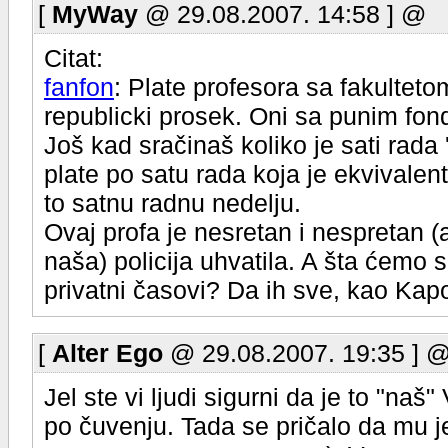
[
MyWay
@ 29.08.2007. 14:58 ] @
Citat:
fanfon
: Plate profesora sa fakultet
republicki prosek. Oni sa punim fo
Još kad sračinaš koliko je sati rad
plate po satu rada koja je ekvivalen
to satnu radnu nedelju.
Ovaj profa je nesretan i nespretan (
naša) policija uhvatila. A šta ćemo 
privatni časovi? Da ih sve, kao Ka
[
Alter Ego
@ 29.08.2007. 19:35 ] 
Jel ste vi ljudi sigurni da je to "naš
po čuvenju. Tada se pričalo da mu j