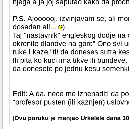
njega a ja joj saputao kako da procit
P.S. Ajoooooj, izvinjavam se, ali 
dosadan ali...
)
Taj "nastavnik" engleskog dodje na ca
okrenite dlanove na gore" Ono svi u
ruke i kaze "ti! da doneses sutra kes
Ili pita ko kuci ima tikve ili bundeve, 
da donesete po jednu kesu semenki" 
Edit: A da, nece me iznenaditi da 
"profesor pusten (ili kaznjen) uslovn
[
Ovu poruku je menjao Urkelele dana 3