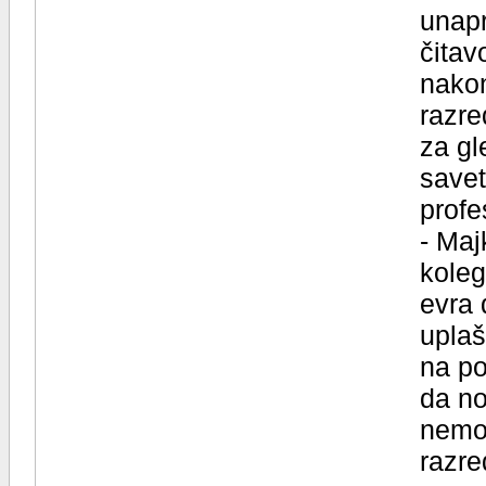
unapr
čitav
nakon
razre
za gl
savet
profe
- Maj
koleg
evra 
uplaš
na po
da no
nemor
razre