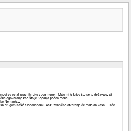
nogi su ostali praznih ruku zbog mene... Malo mi je krivo što se to dešavalo, ali
 počne ogovaranje kao što je Kopanja počeo mene...
ačko Nemanje...
em sa drugom Kašić Slobodanom u ASP, zvanično otvaranje će malo da kasni... Biće