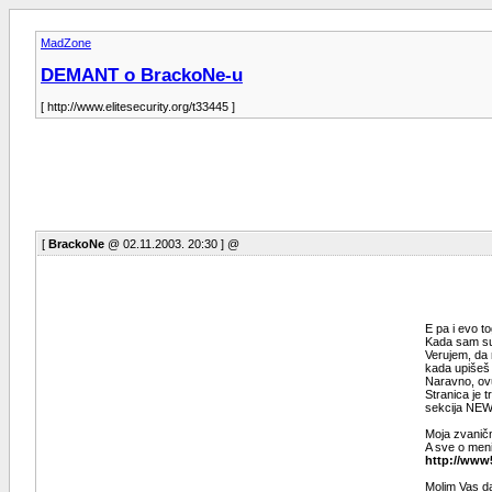
MadZone
DEMANT o BrackoNe-u
[ http://www.elitesecurity.org/t33445 ]
[
BrackoNe
@ 02.11.2003. 20:30 ] @
E pa i evo t
Kada sam sur
Verujem, da 
kada upišeš 
Naravno, ovu
Stranica je 
sekcija NEWS
Moja zvaničn
A sve o meni
http://www
Molim Vas da