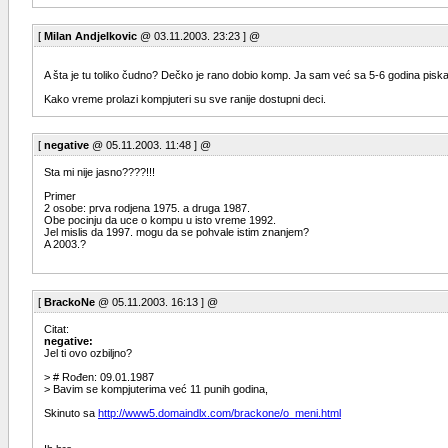
[
Milan Andjelkovic
@ 03.11.2003. 23:23 ] @
A šta je tu toliko čudno? Dečko je rano dobio komp. Ja sam već sa 5-6 godina piska
Kako vreme prolazi kompjuteri su sve ranije dostupni deci.
[
negative
@ 05.11.2003. 11:48 ] @
Sta mi nije jasno????!!!
Primer
2 osobe: prva rodjena 1975. a druga 1987.
Obe pocinju da uce o kompu u isto vreme 1992.
Jel mislis da 1997. mogu da se pohvale istim znanjem?
A 2003.?
[
BrackoNe
@ 05.11.2003. 16:13 ] @
Citat:
negative:
Jel ti ovo ozbiljno?
> # Rođen: 09.01.1987
> Bavim se kompjuterima već 11 punih godina,
Skinuto sa
http://www5.domaindlx.com/brackone/o_meni.html