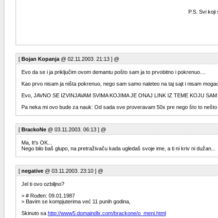
P.S. Svi koji
[
Bojan Kopanja
@ 02.11.2003. 21:13 ] @
Evo da se i ja priključim ovom demantu pošto sam ja to prvobitno i pokrenuo....
Kao prvo nisam ja ništa pokrenuo, nego sam samo naleteo na taj sajt i nisam mogao da
Evo, JAVNO SE IZVINJAVAM SVIMA KOJIMA JE ONAJ LINK IZ TEME KOJU S
Pa neka mi ovo bude za nauk: Od sada sve proveravam 50x pre nego što to nešto i
[
BrackoNe
@ 03.11.2003. 06:13 ] @
Ma, It's OK...
Nego bilo baš glupo, na pretraživaču kada ugledaš svoje ime, a ti ni kriv ni dužan...
[
negative
@ 03.11.2003. 23:10 ] @
Jel ti ovo ozbiljno?
> # Rođen: 09.01.1987
> Bavim se kompjuterima već 11 punih godina,
Skinuto sa
http://www5.domaindlx.com/brackone/o_meni.html