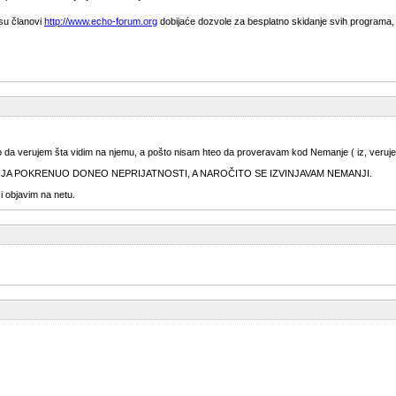
 su članovi
http://www.echo-forum.org
dobijaće dozvole za besplatno skidanje svih programa, al
 verujem šta vidim na njemu, a pošto nisam hteo da proveravam kod Nemanje ( iz, verujem razum
AM JA POKRENUO DONEO NEPRIJATNOSTI, A NAROČITO SE IZVINJAVAM NEMANJI.
 objavim na netu.