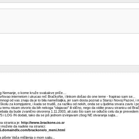
og Nemanje, o kome kruže svakakve priče....
fovao internetom i ukucao reč BračkoNe, i linkom došao do one teme - frapirao sam se...
mnogi od vas znaju da je to bila nameštaljka, jer sam dosta poznat u Staroj i Novoj Pazovi, i m
školu za kompjutere, i kada se trudiš, za razliku od nekih, onda se u ljudima stvara zavis i
 temu nisam otvorio da bih nekoga "olajavao" ili slično, nego da vidite pravu stranicu od Br
trebala da bude zvanično otvorena 1.11.2003, ali zato što sam se odlučio celu da je preved
 i LOG IN dodati, tako da se još jednom izvinjavam zbog NE otvaranja sajta...
a stranica je:
http://www.brackone.co.sr
 možete da nađete na stranici:
5.domaindlx.com/brackone/o_meni.html
 pišete Vaša mišljenja o mom sajtu...