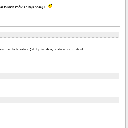
i to kada zaživi za koju nedelju...
ljivih razloga ) da li je to istina, desilo se šta se desilo....