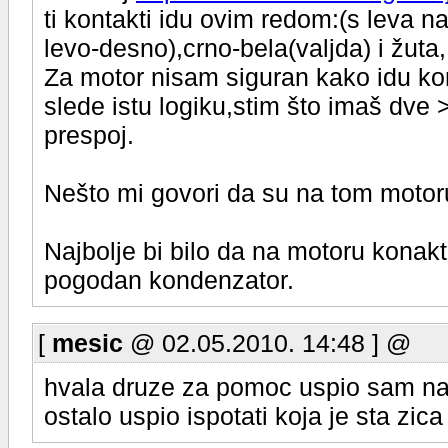
ti kontakti idu ovim redom:(s leva 
levo-desno),crno-bela(valjda) i žuta,
Za motor nisam siguran kako idu kont
slede istu logiku,stim što imaš dve
prespoj.
Nešto mi govori da su na tom motoru 
Najbolje bi bilo da na motoru konak
pogodan kondenzator.
[
mesic
@ 02.05.2010. 14:48 ] @
hvala druze za pomoc uspio sam nap
ostalo uspio ispotati koja je sta zic