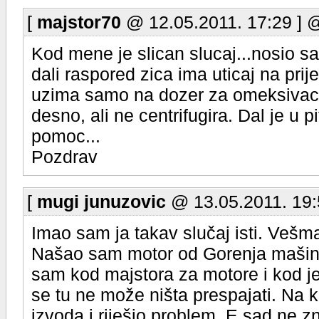
[
majstor70
@ 12.05.2011. 17:29 ] 
Kod mene je slican slucaj...nosio sa
dali raspored zica ima uticaj na pri
uzima samo na dozer za omeksivac 
desno, ali ne centrifugira. Dal je u 
pomoc...
Pozdrav
[
mugi junuzovic
@ 13.05.2011. 19:
Imao sam ja takav slučaj isti. Vešma
Našao sam motor od Gorenja mašine 
sam kod majstora za motore i kod j
se tu ne može ništa prespajati. Na 
izvoda i riješio problem. E sad ne zn