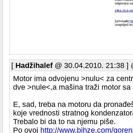
odgovara sam
slika zica n
[url=mailto:
h
unaprijed hva
[
Hadžihalef
@ 30.04.2010. 21:38 ]
Motor ima odvojenu >nulu< za centri
dve >nule<,a mašina traži motor s
E, sad, treba na motoru da pronađeš 
koje vrednosti stratnog kondenzator
Trebalo bi da to na njemu piše.
Po ovoj
http://www.bihze.com/gore