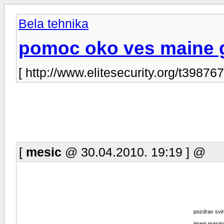
Bela tehnika
pomoc oko ves maine 
[ http://www.elitesecurity.org/t398767
[
mesic
@ 30.04.2010. 19:19 ] @
pozdrav svi
imam masinu 