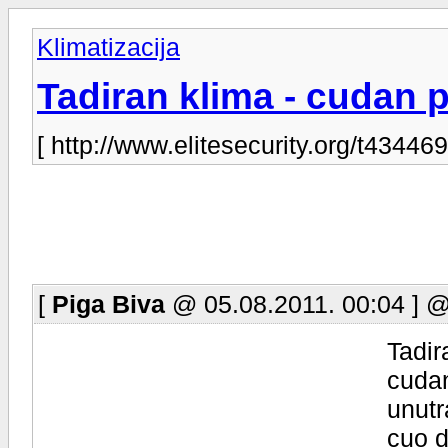
Klimatizacija
Tadiran klima - cudan 
[ http://www.elitesecurity.org/t434469
[
Piga Biva
@ 05.08.2011. 00:04 ] 
Tadir
cudan
unutr
cuo d