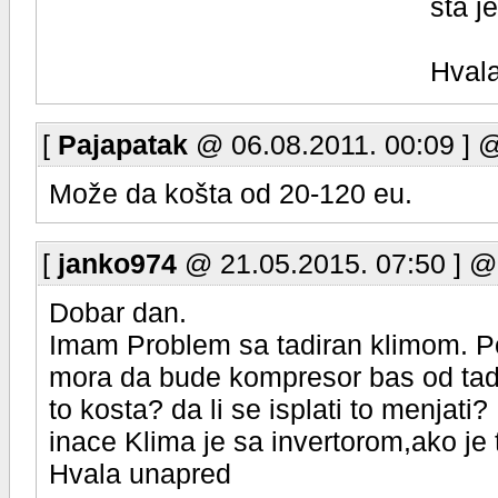
sta j
Hvala
[
Pajapatak
@ 06.08.2011. 00:09 ] 
Može da košta od 20-120 eu.
[
janko974
@ 21.05.2015. 07:50 ] @
Dobar dan.
Imam Problem sa tadiran klimom. Po
mora da bude kompresor bas od tadi
to kosta? da li se isplati to menjati?
inace Klima je sa invertorom,ako je t
Hvala unapred