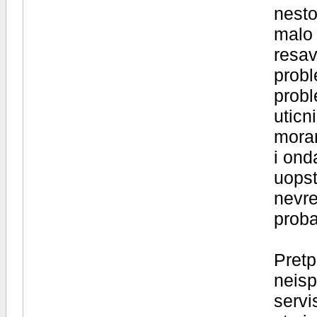
nesto,
malo 
resav
probl
probl
uticn
moram
i ond
uopst
nevre
proba
Pretp
neisp
servi