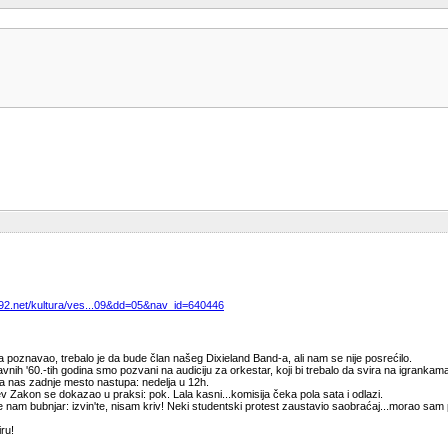
b92.net/kultura/ves...09&dd=05&nav_id=640446
 poznavao, trebalo je da bude član našeg Dixieland Band-a, ali nam se nije posrećilo.
nih '60.-tih godina smo pozvani na audiciju za orkestar, koji bi trebalo da svira na igrankam
za nas zadnje mesto nastupa: nedelja u 12h.
jev Zakon se dokazao u praksi: pok. Lala kasni...komisija čeka pola sata i odlazi.
e nam bubnjar: izvin'te, nisam kriv! Neki studentski protest zaustavio saobraćaj...morao sam p
ru!