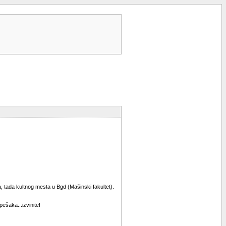
a, tada kultnog mesta u Bgd (Mašinski fakultet).
ešaka...izvinite!