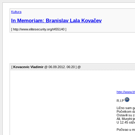
Kultura
In Memoriam: Branislav Lala Kovačev
[ http://www.elitesecurity.org/t455140 ]
[
Kovacevic Vladimir
@ 06.09.2012. 06:20 ] @
http://www.
R.I.P
Lično sam ga
Početkom dav
Ostavili su 
Ali, Murphi-
U 12.45 stiž
Počivao u mi