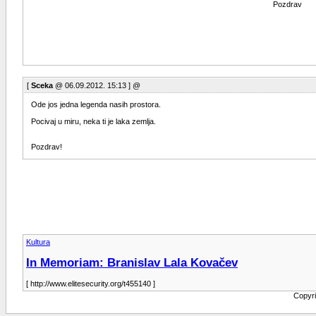
Pozdrav
[
Sceka
@ 06.09.2012. 15:13 ] @
Ode jos jedna legenda nasih prostora.
Pocivaj u miru, neka ti je laka zemlja.
Pozdrav!
Kultura
In Memoriam: Branislav Lala Kovačev
[ http://www.elitesecurity.org/t455140 ]
Copyri