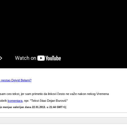
 nestao Dejvid Belami?
 sam ceo tekst, jer sam primetio da linkovi često ne važe nakon nekog Vremena
dobrih
komentara
, npr. "Tekst čitao Dejan Đurović"
e menjao valerijan dana 22.01.2013. u 21:44 GMT+1
]