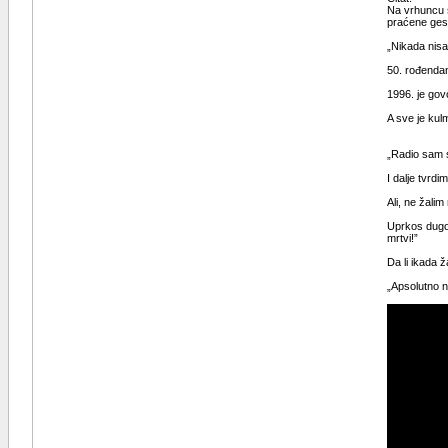
Na vrhuncu s
praćene gest
„Nikada nisa
50. rođendan
1996. je gov
A sve je kul
„Radio sam s
I dalje tvrdi
Ali, ne žali
Uprkos dugog
mrtvi!”
Da li ikada ž
„Apsolutno n