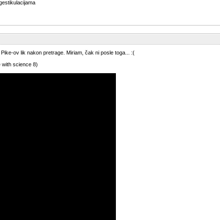
gestikulacijama
ke-ov lik nakon pretrage. Miriam, čak ni posle toga... :(
with science 8)