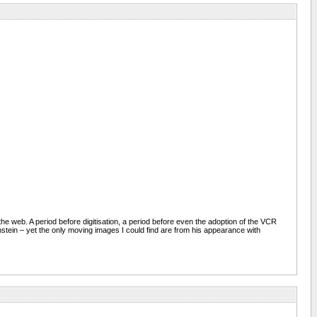
the web. A period before digitisation, a period before even the adoption of the VCR
tein – yet the only moving images I could find are from his appearance with