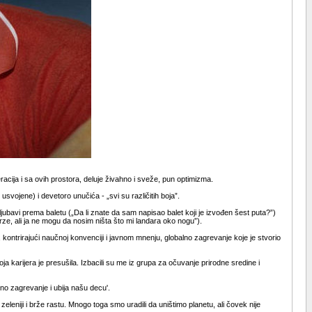
racija i sa ovih prostora, deluje živahno i sveže, pun optimizma.
jene) i devetoro unučića - „svi su različitih boja”.
ubavi prema baletu („Da li znate da sam napisao balet koji je izvođen šest puta?”)
ze, ali ja ne mogu da nosim ništa što mi landara oko nogu”).
ontrirajući naučnoj konvenciji i javnom mnenju, globalno zagrevanje koje je stvorio
 karijera je presušila. Izbacili su me iz grupa za očuvanje prirodne sredine i
lno zagrevanje i ubija našu decu'.
zeleniji i brže rastu. Mnogo toga smo uradili da uništimo planetu, ali čovek nije