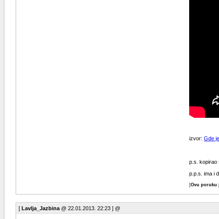
izvor:
Gde je
p.s. kopirao
p.p.s. ima i 
[
Ovu poruku j
[
Lavlja_Jazbina
@ 22.01.2013. 22:23 ] @