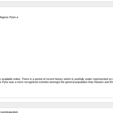
. Magnus Pyke-a
o available online. There is a period of recent history which is woefully under-represented on 
us Pyke was a more recognised scientist amongst the general population than Newton and Eins
i gestkulacijom.