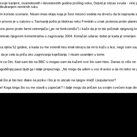
voje karijere, osamdesetih i devedesetih godina prošlog veka, Dejvid je stizao svuda - virio
ikuliranjem nemirnih ruku.
m koristio scenario. Nisam imao ekipu koja je šest meseci sedela na drveću da bi napravila 
 proveo je u zatvoru u Tasmaniji pošto je blokirao reku Frenklin u znak protesta protiv planir
orio javno protiv farmi vetrenjača („jer ne funkcionišu”) i kaže da je to bio početak njegovog 
miniralo njegovim komentraima o zagrevanju 2004. Konačan udarac dobio je kada je smenjen s
a njima 52 godine, a kada su me smenili nisu imali obraza da mi to kažu u lice, nego sam s
m da je cela ta priča oko zagrevanja koještarija. I nisam usamljen u tome.
m ni za čim. Kad sam bio na BBC-u mogao sam da kažem sve što sam hteo. Danas to više ne m
odišnjoj pauzi ljudi ga i dalje prepoznaju. „Ne mogu da uđem u voz ili avion a da mi neko ne p
ali što je bio bez dlake na jeziku i što je to uticalo na njegov imidž i popularnost?
e! Koga briga što su me stavili u zapećak? I dalje mogu da pričam sa svojim cvećem koje divno