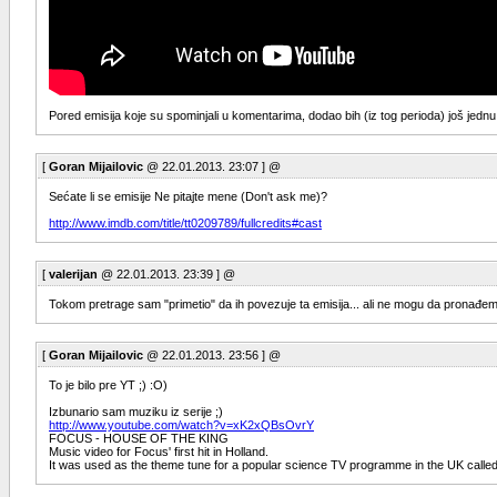
Pored emisija koje su spominjali u komentarima, dodao bih (iz tog perioda) još jednu
[
Goran Mijailovic
@ 22.01.2013. 23:07 ] @
Sećate li se emisije Ne pitajte mene (Don't ask me)?
http://www.imdb.com/title/tt0209789/fullcredits#cast
[
valerijan
@ 22.01.2013. 23:39 ] @
Tokom pretrage sam "primetio" da ih povezuje ta emisija... ali ne mogu da pronađem n
[
Goran Mijailovic
@ 22.01.2013. 23:56 ] @
To je bilo pre YT ;) :O)
Izbunario sam muziku iz serije ;)
http://www.youtube.com/watch?v=xK2xQBsOvrY
FOCUS - HOUSE OF THE KING
Music video for Focus' first hit in Holland.
It was used as the theme tune for a popular science TV programme in the UK call