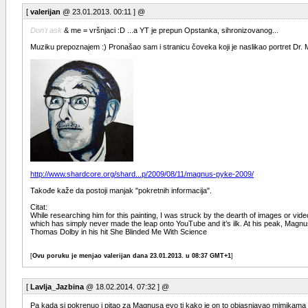
[
valerijan
@ 23.01.2013. 00:11 ] @
Don't ask
& me = vršnjaci :D ...a YT je prepun Opstanka, sihronizovanog...
Muziku prepoznajem :) Pronašao sam i stranicu čoveka koji je naslikao portret Dr
http://www.shardcore.org/shard...p/2009/08/11/magnus-pyke-2009/
Takođe kaže da postoji manjak "pokretnih informacija".
Citat:
While researching him for this painting, I was struck by the dearth of images or vide
which has simply never made the leap onto YouTube and it’s ilk. At his peak, Magn
Thomas Dolby in his hit She Blinded Me With Science
[
Ovu poruku je menjao valerijan dana 23.01.2013. u 08:37 GMT+1
]
[
Lavlja_Jazbina
@ 18.02.2014. 07:32 ] @
Pa kada si pokrenuo i pitao za Magnusa evo ti kako je on to objasnjavao mimikama 