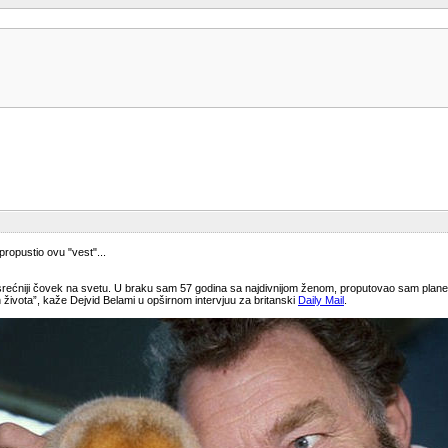
propustio ovu "vest"...
rećniji čovek na svetu. U braku sam 57 godina sa najdivnijom ženom, proputovao sam planetu
h života”, kaže Dejvid Belami u opširnom intervjuu za britanski
Daily Mail
.