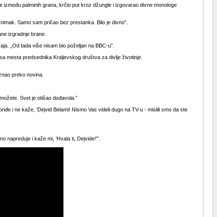
 je između palminih grana, krčio put kroz džungle i izgovarao divne monologe
snimak. Samo sam pričao bez prestanka. Bilo je divno”.
ane izgradnje brane.
kraja. „Od tada više nisam bio poželjan na BBC-u”.
a mesta predsednika Kraljevskog društva za divlje životinje.
aznao preko novina.
ožete. Svet je otišao dođavola.”
riđe i ne kaže, ‘Dejvid Belami! Nismo Vas videli dugo na TV-u - mislili smo da ste
 napreduje i kaže mi, ‘Hvala ti, Dejvide!’”.