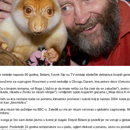
le nedelje napunio 80 godina, Belami, čovek čije su TV emisije obeležile detinjstva brojnih gene
ovučeno sa suprugom Rouzmeri u sred nedođije u Okrugu Daram, ima petoro dece (četvoro usvo
a o brojnim temama, od Boga („Važno je da imate nešto za šta ćete da se zakačite”), preko lj
ikada, nikada u životu se nisam obrijao”) i omiljenim spido kupaćim gaćama („Moja deca ih mr
eh sa lica nestane kada se pomenu klimatske promene i sukob koji je nastao 2004. kada je, k
o kao „besmislicu”.
utka nisam bio poželjan na BBC-u. Zaledili su me jer nisam verovao u globalno zagrevanje. Moja
Londonu.
 svega je što sam dobio pismo u kome je stajalo 'Dejvid Belami je pedofil jer ne veruje u globa
lupost. Poslednjih 16 godina temperature su u padu, ugljen-dioksid u porastu, usevi su postali 