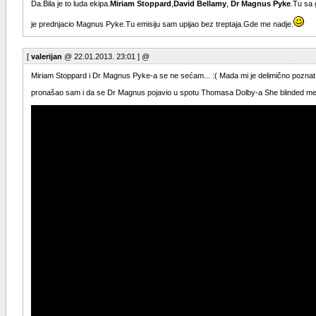
Da.Bila je to luda ekipa.
Miriam Stoppard
,
David Bellamy
,
Dr Magnus Pyke
.Tu sa 
je prednjacio Magnus Pyke.Tu emisiju sam upijao bez treptaja.Gde me nadje.
[
valerijan
@ 22.01.2013. 23:01 ] @
Miriam Stoppard i Dr Magnus Pyke-a se ne sećam... :( Mada mi je delimično poznat Pi
pronašao sam i da se Dr Magnus pojavio u spotu Thomasa Dolby-a She blinded me 