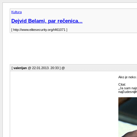
Kultura
Dejvid Belami, par rečenica...
[ http://www.elitesecurity.org/t461071 ]
[
valerijan
@ 22.01.2013. 20:33 ] @
Ako je neko 
Citat:
„Ja sam najs
najčudesniji