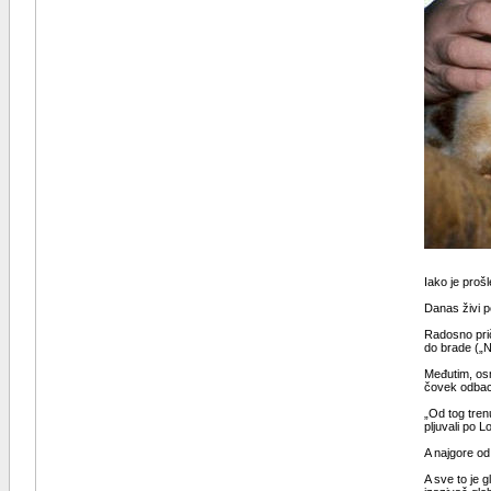
Iako je proš
Danas živi p
Radosno prič
do brade („N
Međutim, osm
čovek odbaci
„Od tog tren
pljuvali po 
A najgore od
A sve to je g