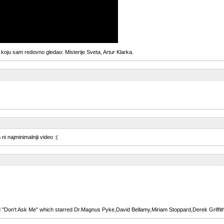
 koju sam redovno gledao: Misterije Sveta, Artur Klarka.
i najminimalniji video :(
ed "Don't Ask Me" which starred Dr.Magnus Pyke,David Bellamy,Miriam Stoppard,Derek Griff