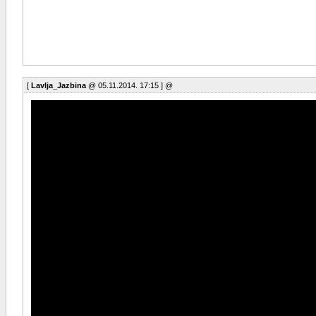
[
Lavlja_Jazbina
@ 05.11.2014. 17:15 ] @