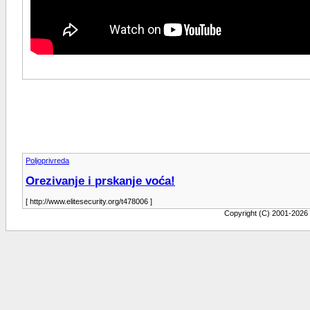
Poljoprivreda
Orezivanje i prskanje voća!
[ http://www.elitesecurity.org/t478006 ]
Copyright (C) 2001-2026 b