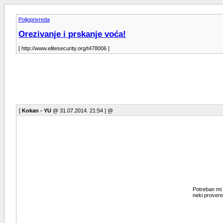
Poljoprivreda
Orezivanje i prskanje voća!
[ http://www.elitesecurity.org/t478006 ]
[
Kokan - YU
@ 31.07.2014. 21:54 ] @
Potreban mi 
neki provere