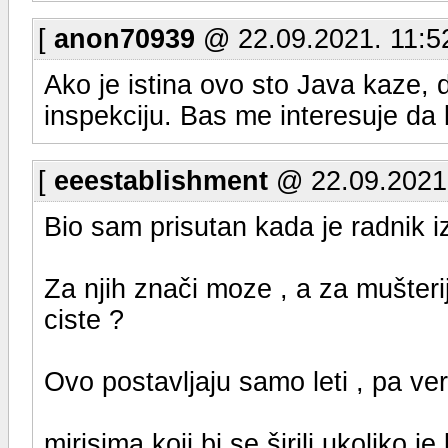
[
anon70939
@ 22.09.2021. 11:5
Ako je istina ovo sto Java kaze, 
inspekciju. Bas me interesuje da l
[
eeestablishment
@ 22.09.2021.
Bio sam prisutan kada je radnik i
Za njih znači moze , a za mušteri
ciste ?
Ovo postavljaju samo leti , pa v
mirisima koji bi se širili ukoliko j