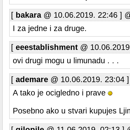
[
bakara
@ 10.06.2019. 22:46 ] 
I za jedne i za druge.
[
eeestablishment
@ 10.06.2019.
ovi drugi mogu u limunadu . . .
[
ademare
@ 10.06.2019. 23:04 
A tako je ocigledno i prave
Posebno ako u stvari kupujes L
[
gilopile
@ 11.06.2019. 02:13 ]