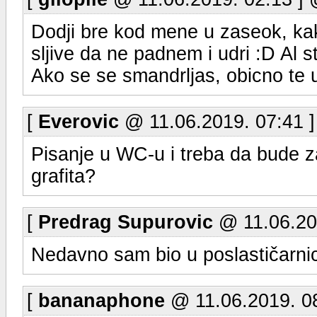
Dodji bre kod mene u zaseok, kak
sljive da ne padnem i udri :D Al st
Ako se se smandrljas, obicno te u
[
Everovic
@ 11.06.2019. 07:41 
Pisanje u WC-u i treba da bude z
grafita?
[
Predrag Supurovic
@ 11.06.20
Nedavno sam bio u poslastičarnic
[
bananaphone
@ 11.06.2019. 0