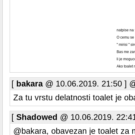
natpise na 
O cemu se tu
" mirisi " s
Bas me zan
li je moguc
Ako toalet
[
bakara
@ 10.06.2019. 21:50 ] 
Za tu vrstu delatnosti toalet je o
[
Shadowed
@ 10.06.2019. 22:4
@bakara, obavezan je toalet za m