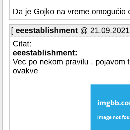
Da je Gojko na vreme omogućio ći
[
eeestablishment
@ 21.09.2021.
Citat:
eeestablishment:
Vec po nekom pravilu , pojavom to
ovakve