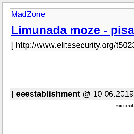
MadZone
Limunada moze - pis
[ http://www.elitesecurity.org/t502
[
eeestablishment
@ 10.06.2019.
Vec po neko