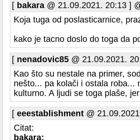
[
bakara
@ 21.09.2021. 20:13 ] 
Koja tuga od poslasticarnice, prazn
kako je tacno doslo do toga da po
[
nenadovic85
@ 21.09.2021. 20
Kao što su nestale na primer, soda
nešto... pa kolači i ostala roba...
kulturno. A ljudi se toga plaše, je
[
eeestablishment
@ 21.09.2021.
Citat:
bakara: