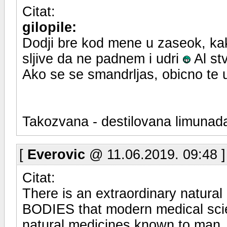
Citat:
gilopile:
Dodji bre kod mene u zaseok, kak
sljive da ne padnem i udri
Al st
Ako se se smandrljas, obicno te u
Takozvana - destilovana limuna
[
Everovic
@ 11.06.2019. 09:48 
Citat:
There is an extraordinary nat
BODIES that modern medical scie
natural medicines known to man.