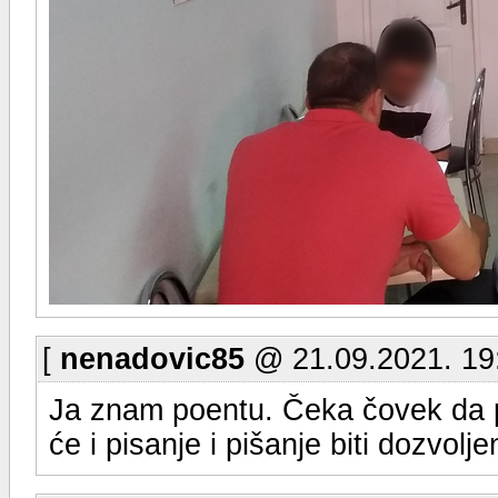
[
nenadovic85
@ 21.09.2021. 19
Ja znam poentu. Čeka čovek da p
će i pisanje i pišanje biti dozvolje