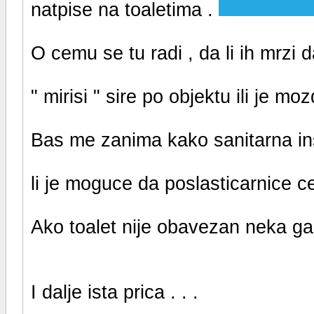
natpise na toaletima .
O cemu se tu radi , da li ih mrzi d
" mirisi " sire po objektu ili je mo
Bas me zanima kako sanitarna ins
li je moguce da poslasticarnice c
Ako toalet nije obavezan neka ga
I dalje ista prica . . .