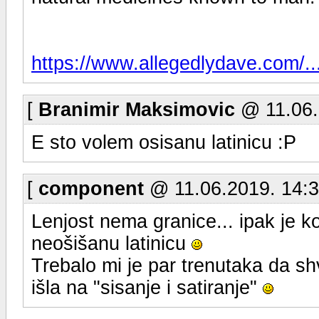
https://www.allegedlydave.com/..
[
Branimir Maksimovic
@ 11.06.
E sto volem osisanu latinicu :P
[
component
@ 11.06.2019. 14:3
Lenjost nema granice... ipak je k
neošišanu latinicu
Trebalo mi je par trenutaka da sh
išla na "sisanje i satiranje"