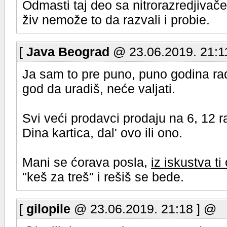
Odmasti taj deo sa nitrorazredjivač
živ nemože to da razvali i probie.
[
Java Beograd
@ 23.06.2019. 21:1
Ja sam to pre puno, puno godina radi
god da uradiš, neće valjati.
Svi veći prodavci prodaju na 6, 12 ra
Dina kartica, dal' ovo ili ono.
Mani se ćorava posla,
iz iskustva t
"keš za treš" i rešiš se bede.
[
gilopile
@ 23.06.2019. 21:18 ] @