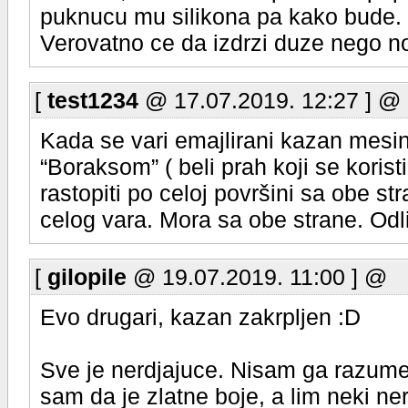
puknucu mu silikona pa kako bude.
Verovatno ce da izdrzi duze nego n
[
test1234
@ 17.07.2019. 12:27 ] @
Kada se vari emajlirani kazan mesin
“Boraksom” ( beli prah koji se koris
rastopiti po celoj površini sa obe s
celog vara. Mora sa obe strane. Odli
[
gilopile
@ 19.07.2019. 11:00 ] @
Evo drugari, kazan zakrpljen :D
Sve je nerdjajuce. Nisam ga razumeo 
sam da je zlatne boje, a lim neki n