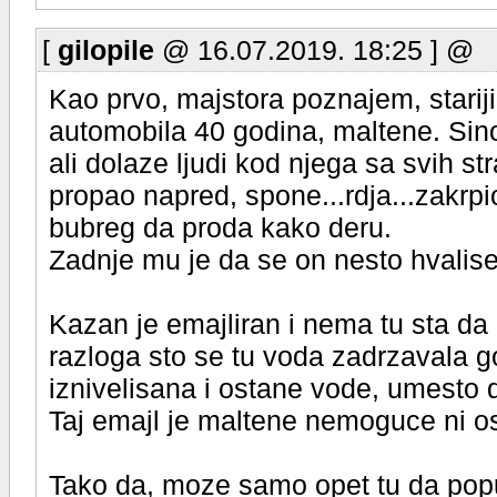
[
gilopile
@ 16.07.2019. 18:25 ] @
Kao prvo, majstora poznajem, stariji 
automobila 40 godina, maltene. Sino
ali dolaze ljudi kod njega sa svih s
propao napred, spone...rdja...zakrp
bubreg da proda kako deru.
Zadnje mu je da se on nesto hvalise,
Kazan je emajliran i nema tu sta da
razloga sto se tu voda zadrzavala go
iznivelisana i ostane vode, umesto 
Taj emajl je maltene nemoguce ni os
Tako da, moze samo opet tu da popust