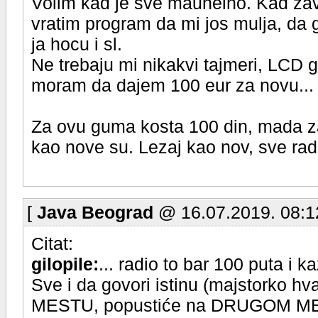
Volim kad je sve maunelno. Kad zavr
vratim program da mi jos mulja, da
ja hocu i sl.
Ne trebaju mi nikakvi tajmeri, LCD g
moram da dajem 100 eur za novu...
Za ovu guma kosta 100 din, mada za
kao nove su. Lezaj kao nov, sve radi
[
Java Beograd
@ 16.07.2019. 08:1
Citat:
gilopile:
... radio to bar 100 puta i 
Sve i da govori istinu (majstorko h
MESTU, popustiće na DRUGOM MESTU,