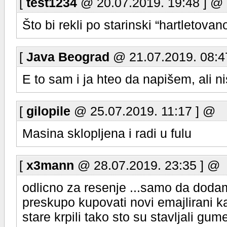
[
test1234
@ 20.07.2019. 19:48 ] @
Što bi rekli po starinski “hartletov
[
Java Beograd
@ 21.07.2019. 08:4
E to sam i ja hteo da napišem, ali 
[
gilopile
@ 25.07.2019. 11:17 ] @
Masina sklopljena i radi u fulu
[
x3mann
@ 28.07.2019. 23:35 ] @
odlicno za resenje ...samo da dodam
preskupo kupovati novi emajlirani 
stare krpili tako sto su stavljali g