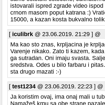
istovarali ispred zgrade video ispo
crnom masom poput katrana :) Vratio
15000, a kazan kosta bukvalno tolik
[
iculibrk
@ 23.06.2019. 21:29 ] @
Ma kao sto znas, krpljacina je krplja
Varenje nikako. Zato ti kazem, kada 
ga sutradan. Oni imaju svasta. Salj
sredstva. Odes u bilo farbaru i pit
sta drugo mazati :-)
[
test1234
@ 23.06.2019. 22:23 ] @
Ja koristim ovaj, ima onaj mali u tu
Namažeš krpu sa obe strane pazale