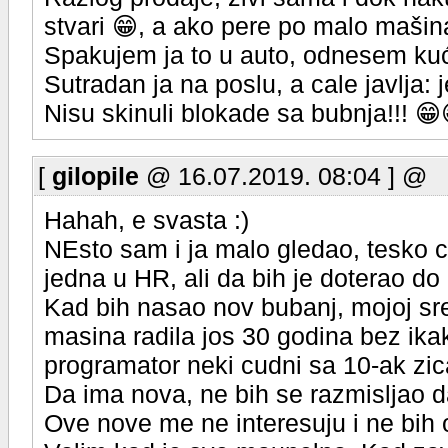
stvari 😁, a ako pere po malo mašina
Spakujem ja to u auto, odnesem kuć
Sutradan ja na poslu, a cale javlja:
Nisu skinuli blokade sa bubnja!!! 
[
gilopile
@ 16.07.2019. 08:04 ] @
Hahah, e svasta :)
NEsto sam i ja malo gledao, tesko 
jedna u HR, ali da bih je doterao do
Kad bih nasao nov bubanj, mojoj srec
masina radila jos 30 godina bez ika
programator neki cudni sa 10-ak zica
Da ima nova, ne bih se razmisljao d
Ove nove me ne interesuju i ne bih 