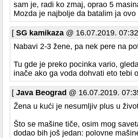
sam je, radi ko zmaj, oprao 5 masin
Mozda je najbolje da batalim ja ovo
[
SG kamikaza
@ 16.07.2019. 07:32
Nabavi 2-3 žene, pa nek pere na po
Tu gde je preko pocinka vario, gleda
inače ako ga voda dohvati eto tebi 
[
Java Beograd
@ 16.07.2019. 07:3
Žena u kući je nesumljiv plus u živ
Što se mašine tiče, osim mog savet
dodao bih još jedan: polovne mašine,