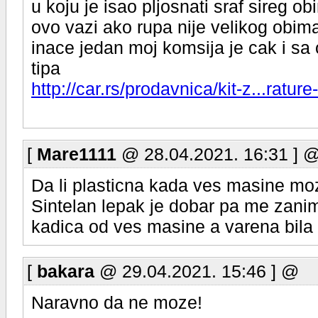
u koju je isao pljosnati sraf sireg 
ovo vazi ako rupa nije velikog obima
inace jedan moj komsija je cak i sa
tipa
http://car.rs/prodavnica/kit-z...ratu
[
Mare1111
@ 28.04.2021. 16:31 ] 
Da li plasticna kada ves masine mo
Sintelan lepak je dobar pa me zanima
kadica od ves masine a varena bila 
[
bakara
@ 29.04.2021. 15:46 ] @
Naravno da ne moze!