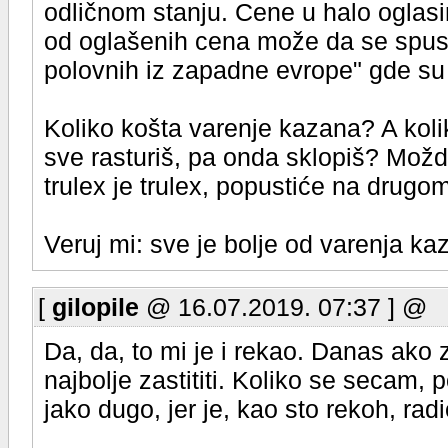
odličnom stanju. Cene u halo oglas
od oglašenih cena može da se spust
polovnih iz zapadne evrope" gde s
Koliko košta varenje kazana? A koliko
sve rasturiš, pa onda sklopiš? Možda 
trulex je trulex, popustiće na drugo
Veruj mi: sve je bolje od varenja ka
[
gilopile
@ 16.07.2019. 07:37 ] @
Da, da, to mi je i rekao. Danas ako z
najbolje zastititi. Koliko se secam, 
jako dugo, jer je, kao sto rekoh, ra