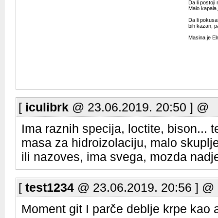
Da li postoj
Malo kapala,
Da li pokusa
bih kazan, pa
Masina je El
[
iculibrk
@ 23.06.2019. 20:50 ] @
Ima raznih specija, loctite, bison..
masa za hidroizolaciju, malo skuplj
ili nazoves, ima svega, mozda nadjes 
[
test1234
@ 23.06.2019. 20:56 ] @
Moment git I parče deblje krpe kao a