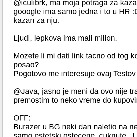
@iculibrk, ma moja potraga za kaz
gooogle ima samo jedna i to u HR :
kazan za nju.
Ljudi, lepkova ima mali milion.
Mozete li mi dati link tacno od tog 
posao?
Pogotovo me interesuje ovaj Testov 
@Java, jasno je meni da ovo nije tra
premostim to neko vreme do kupovine
OFF:
Burazer u BG neki dan naletio na 
samo estetski ostecene, cuknute...