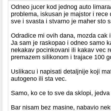
Odneo jucer kod jednog auto limara/
problema, iskusan je majstor i rece d
sve i svasta i stvarno je maher sto se
Odradice mi ovih dana, mozda cak i
Ja sam je raskopao i odneo samo kaz
nekakav pocinkovani ili kakav vec r
premazem silikonom i trajace 100 g
Uslikacu i napisati detaljnije koji ma
autogeno ili sta vec.
Samo, ko ce to sve da sklopi, jedva 
Bar nisam bez masine, nabavio neku