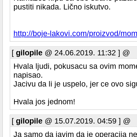
pustiti nikada. Lično iskutvo.
http://boje-lakovi.com/proizvod/mom
[
gilopile
@ 24.06.2019. 11:32 ] @
Hvala ljudi, pokusacu sa ovim momen
napisao.
Jacivu da li je uspelo, jer ce ovo si
Hvala jos jednom!
[
gilopile
@ 15.07.2019. 04:59 ] @
Ja samo da javim da je operacija n