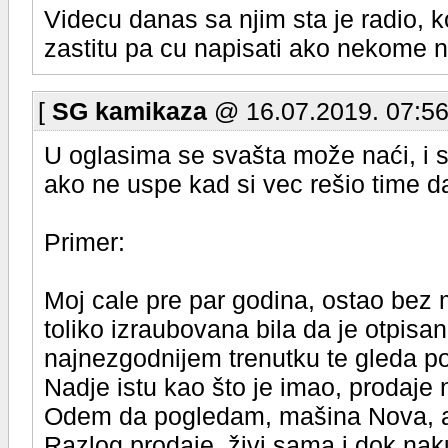
Videcu danas sa njim sta je radio, ko
zastitu pa cu napisati ako nekome 
[
SG kamikaza
@ 16.07.2019. 07:56
U oglasima se svašta može naći, i s
ako ne uspe kad si vec rešio time d
Primer:
Moj cale pre par godina, ostao bez m
toliko izraubovana bila da je otpisa
najnezgodnijem trenutku te gleda p
Nadje istu kao što je imao, prodaje
Odem da pogledam, mašina Nova, a 
Razlog prodaje, živi sama i dok nak