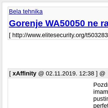
Bela tehnika
Gorenje WA50050 ne ra
[ http://www.elitesecurity.org/t503283
[
xAffinity
@ 02.11.2019. 12:38 ] @
Pozd
imam 
pusti
perfe