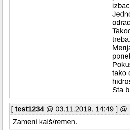
izbac
Jedno
odrad
Takod
treba
Menja
ponek
Pokus
tako 
hidro
Sta b
[
test1234
@ 03.11.2019. 14:49 ] @
Zameni kaiš/remen.