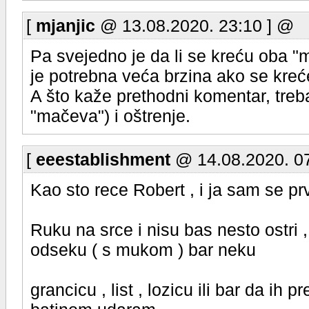
[
mjanjic
@ 13.08.2020. 23:10 ] @
Pa svejedno je da li se kreću oba "ma
je potrebna veća brzina ako se kre
A što kaže prethodni komentar, tre
"mačeva") i oštrenje.
[
eeestablishment
@ 14.08.2020. 07
Kao sto rece Robert , i ja sam se pr
Ruku na srce i nisu bas nesto ostri , 
odseku ( s mukom ) bar neku
grancicu , list , lozicu ili bar da ih