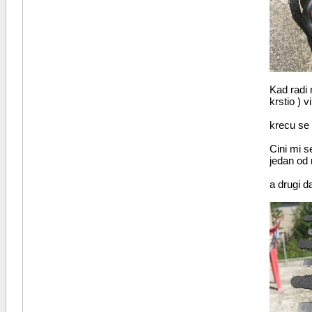
Kad radi 
krstio ) vi
krecu se
Cini mi s
jedan od 
a drugi da