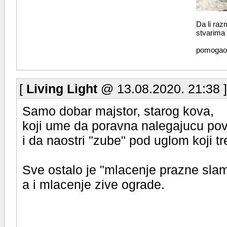
Da li raz
stvarima
pomogao 
[
Living Light
@ 13.08.2020. 21:38 
Samo dobar majstor, starog kova,
koji ume da poravna nalegajucu pov
i da naostri "zube" pod uglom koji tr
Sve ostalo je "mlacenje prazne sla
a i mlacenje zive ograde.