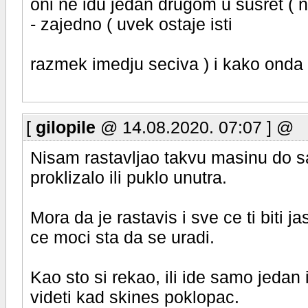
oni ne idu jedan drugom u susret ( n
- zajedno ( uvek ostaje isti
razmek imedju seciva ) i kako onda
[
gilopile
@ 14.08.2020. 07:07 ] @
Nisam rastavljao takvu masinu do sa
proklizalo ili puklo unutra.
Mora da je rastavis i sve ce ti biti j
ce moci sta da se uradi.
Kao sto si rekao, ili ide samo jedan
videti kad skines poklopac.