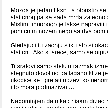
Mozda je jedan fiksni, a otpustio se
staticnog pa se sada mrda zajedno
Mislim, mnooogo je lakse napraviti 
pomicnim nozem nego sa dva pomicn
Gledajuci tu zadnju sliku sto si okaci
staticni. Ako si srece, samo se otpus
Ti srafovi samo steluju razmak izme
stegnuto dovoljno da lagano klize 
ukocice se i grejati nozevi ko neno
i to mora podmazivari...
Napominjem da nikad nisam drzao ma