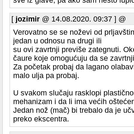
sve iz glave, pa ako sam nesto lupio
[
jozimir
@ 14.08.2020. 09:37 ] @
Verovatno se se noževi od prljavštin
jedan u odnosu na drugi ili
su ovi zavrtnji previše zategnuti. O
čaure koje omogućuju da se zavrtnj
Za početak probaj da lagano olabavi
malo ulja pa probaj.
U svakom slučaju rasklopi plastično
mehanizam i da li ima većih oštećen
Jedan nož (mač) bi trebalo da je uč
preko ekscentra.