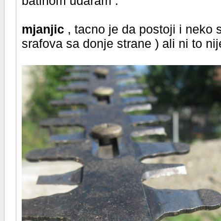
batinom udaram .
mjanjic
, tacno je da postoji i neko
srafova sa donje strane ) ali ni to ni