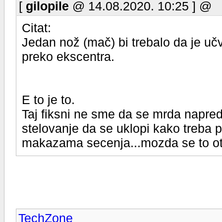
[
gilopile
@ 14.08.2020. 10:25 ] @
Citat:
Jedan nož (mač) bi trebalo da je uč
preko ekscentra.
E to je to.
Taj fiksni ne sme da se mrda napred
stelovanje da se uklopi kako treba 
makazama secenja...mozda se to otpu
TechZone