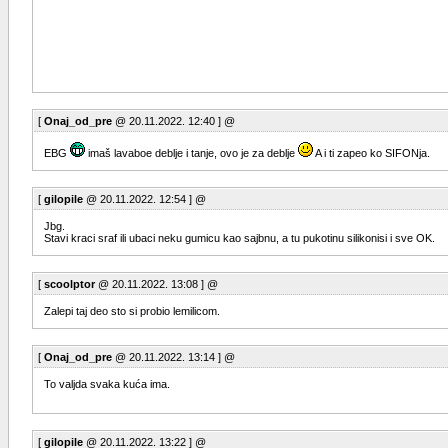
[
Onaj_od_pre
@ 20.11.2022. 12:40 ] @
EBG
imaš lavaboe deblje i tanje, ovo je za deblje
A i ti zapeo ko SIFONja.
[
gilopile
@ 20.11.2022. 12:54 ] @
Jbg.
Stavi kraci sraf ili ubaci neku gumicu kao sajbnu, a tu pukotinu silikonisi i sve OK.
[
scoolptor
@ 20.11.2022. 13:08 ] @
Zalepi taj deo sto si probio lemilicom.
[
Onaj_od_pre
@ 20.11.2022. 13:14 ] @
To valjda svaka kuća ima.
[
gilopile
@ 20.11.2022. 13:22 ] @