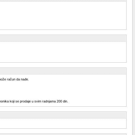
 može račun da nađe.
armonika koji se prodaje u svim radnjama 200 din.