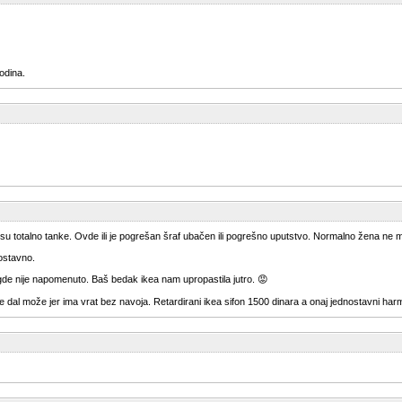
odina.
ne su totalno tanke. Ovde ili je pogrešan šraf ubačen ili pogrešno uputstvo. Normalno žena ne
nostavno.
igde nije napomenuto. Baš bedak ikea nam upropastila jutro. 😡
je je dal može jer ima vrat bez navoja. Retardirani ikea sifon 1500 dinara a onaj jednostavni h