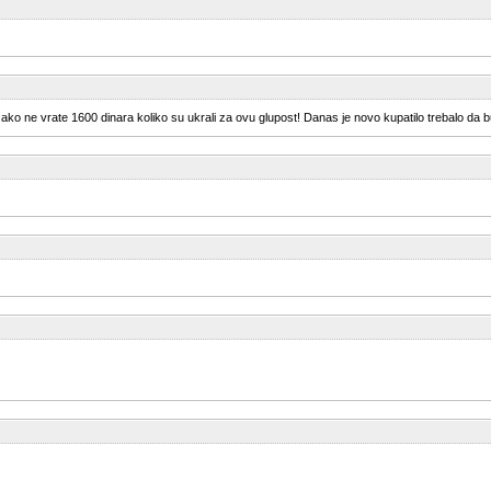
ne vrate 1600 dinara koliko su ukrali za ovu glupost! Danas je novo kupatilo trebalo da bude