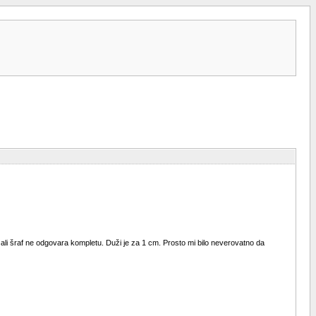
u ali šraf ne odgovara kompletu. Duži je za 1 cm. Prosto mi bilo neverovatno da