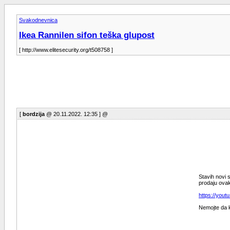
Svakodnevnica
Ikea Rannilen sifon teška glupost
[ http://www.elitesecurity.org/t508758 ]
[
bordzija
@ 20.11.2022. 12:35 ] @
Stavih novi 
prodaju ova
https://you
Nemojte da k