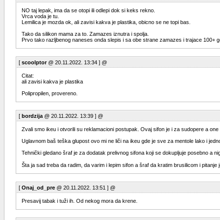
NO taj lepak, ima da se otopi ili odlepi dok si keks rekno.
Vrca voda je tu.
Lemilica je mozda ok, ali zavisi kakva je plastika, obicno se ne topi bas.
Tako da silikon mama za to. Zamazes iznutra i spolja.
Prvo tako razljbenog naneses onda slepis i sa obe strane zamazes i trajace 100+ g
[
scoolptor
@ 20.11.2022. 13:34 ] @
Citat:
ali zavisi kakva je plastika
Polipropilen, provereno.
[
bordzija
@ 20.11.2022. 13:39 ] @
Zvali smo ikeu i otvorili su reklamacioni postupak. Ovaj sifon je i za sudopere a o
Uglavnom baš teška glupost ovo mi ne liči na ikeu gde je sve za mentole lako i jed
Tehnički gledano šraf je za dodatak prelivnog sifona koji se dokupljuje posebno a n
Šta ja sad treba da radim, da varim i lepim sifon a šraf da kratim brusilicom i pitan
[
Onaj_od_pre
@ 20.11.2022. 13:51 ] @
Presavij tabak i tuži ih. Od nekog mora da krene.