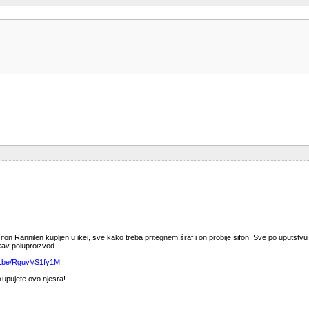
sifon Rannilen kupljen u ikei, sve kako treba pritegnem šraf i on probije sifon. Sve po uputstv
kav poluproizvod.
tu.be/RguvVS1fy1M
upujete ovo njesra!