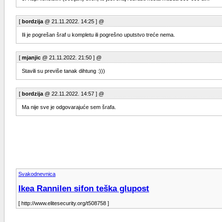
[
bordzija
@ 21.11.2022. 14:25 ] @
Ili je pogrešan šraf u kompletu ili pogrešno uputstvo treće nema.
[
mjanjic
@ 21.11.2022. 21:50 ] @
Stavili su previše tanak dihtung :)))
[
bordzija
@ 22.11.2022. 14:57 ] @
Ma nije sve je odgovarajuće sem šrafa.
Svakodnevnica
Ikea Rannilen sifon teška glupost
[ http://www.elitesecurity.org/t508758 ]