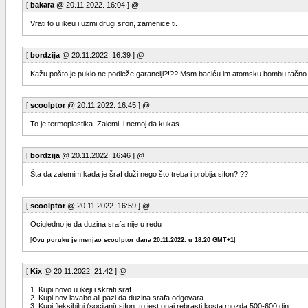
[
bakara
@ 20.11.2022. 16:04 ] @
Vrati to u ikeu i uzmi drugi sifon, zamenice ti.
[
bordzija
@ 20.11.2022. 16:39 ] @
Kažu pošto je puklo ne podleže garanciji?!?? Msm baciću im atomsku bombu tačno ako 
[
scoolptor
@ 20.11.2022. 16:45 ] @
To je termoplastika. Zalemi, i nemoj da kukas.
[
bordzija
@ 20.11.2022. 16:46 ] @
Šta da zalemim kada je šraf duži nego što treba i probija sifon?!??
[
scoolptor
@ 20.11.2022. 16:59 ] @
Ocigledno je da duzina srafa nije u redu
[
Ovu poruku je menjao scoolptor dana 20.11.2022. u 18:20 GMT+1
]
[
Kix
@ 20.11.2022. 21:42 ] @
1. Kupi novo u ikeji i skrati sraf.
2. Kupi nov lavabo ali pazi da duzina srafa odgovara.
3. Kupi fleksibilni (socijani) sifon, to jest onaj rebrasti kosta mozda 500-600 din.