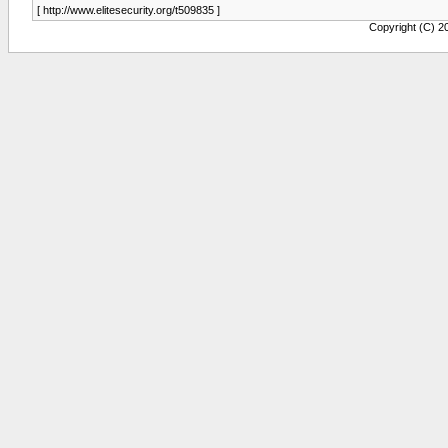
[ http://www.elitesecurity.org/t509835 ]
Copyright (C) 20