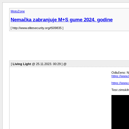
MotoZone
Nemačka zabranjuje M+S gume 2024. godine
[ http://www.elitesecurity.org/t509835 ]
[
Living Light
@ 25.11.2023. 00:29 ] @
Odlučeno: N
https://www
https://www
Test zimski