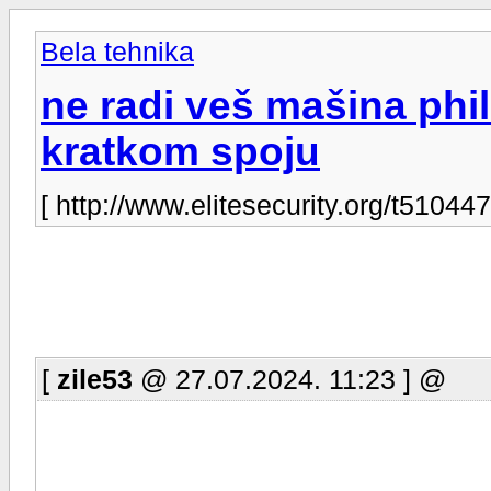
Bela tehnika
ne radi veš mašina phi
kratkom spoju
[ http://www.elitesecurity.org/t510447
[
zile53
@ 27.07.2024. 11:23 ] @