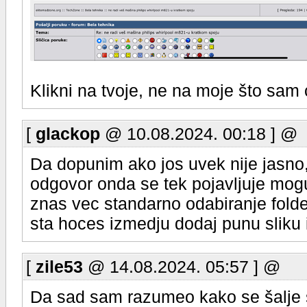
Klikni na tvoje, ne na moje što sam
[
glackop
@ 10.08.2024. 00:18 ] @
Da dopunim ako jos uvek nije jasno,
odgovor onda se tek pojavljuje mogu
znas vec standarno odabiranje folde
sta hoces izmedju dodaj punu sliku il
[
zile53
@ 14.08.2024. 05:57 ] @
Da sad sam razumeo kako se šalje s