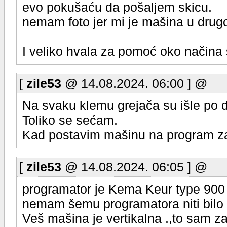
evo pokušaću da pošaljem skicu.
nemam foto jer mi je mašina u dru
I veliko hvala za pomoć oko načina 
[
zile53
@ 14.08.2024. 06:00 ] @
Na svaku klemu grejača su išle po d
Toliko se sećam.
Kad postavim mašinu na program za
[
zile53
@ 14.08.2024. 06:05 ] @
programator je Kema Keur type 90
nemam šemu programatora niti bilo 
Veš mašina je vertikalna .,to sam z