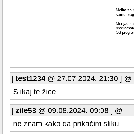
Molim za 
šemu,prog
Menjao sam
programato
Od program
[
test1234
@ 27.07.2024. 21:30 ] @
Slikaj te žice.
[
zile53
@ 09.08.2024. 09:08 ] @
ne znam kako da prikačim sliku