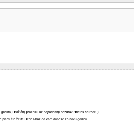
odina, i Božićnji praznici, uz najradosniji pozdrav Hristos se rodi! :)
pisati šta želite Deda Mraz da vam donese za novu godinu ...