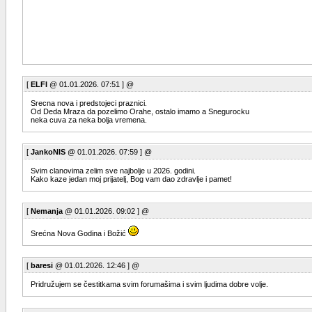
[
ELFI
@ 01.01.2026. 07:51 ] @
Srecna nova i predstojeci praznici.
Od Deda Mraza da pozelimo Orahe, ostalo imamo a Snegurocku
neka cuva za neka bolja vremena.
[
JankoNIS
@ 01.01.2026. 07:59 ] @
Svim clanovima zelim sve najbolje u 2026. godini.
Kako kaze jedan moj prijatelj, Bog vam dao zdravlje i pamet!
[
Nemanja
@ 01.01.2026. 09:02 ] @
Srećna Nova Godina i Božić
[
baresi
@ 01.01.2026. 12:46 ] @
Pridružujem se čestitkama svim forumašima i svim ljudima dobre volje.