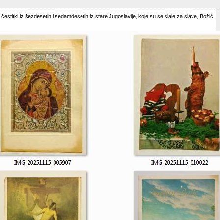
estitki iz šezdesetih i sedamdesetih iz stare Jugoslavije, koje su se slale za slave, Božić,