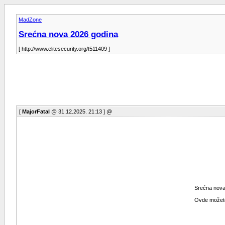
MadZone
Srećna nova 2026 godina
[ http://www.elitesecurity.org/t511409 ]
[
MajorFatal
@ 31.12.2025. 21:13 ] @
Srećna nova g
Ovde možete 