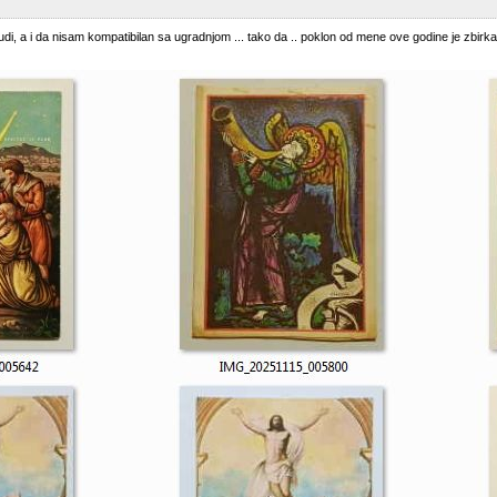
, a i da nisam kompatibilan sa ugradnjom ... tako da .. poklon od mene ove godine je zbirka č