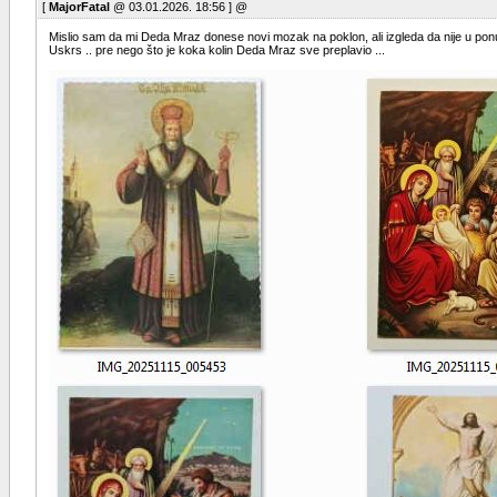
[
MajorFatal
@ 03.01.2026. 18:56 ] @
Mislio sam da mi Deda Mraz donese novi mozak na poklon, ali izgleda da nije u ponudi
Uskrs .. pre nego što je koka kolin Deda Mraz sve preplavio ...