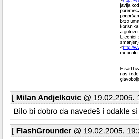
javlja ko
poremecaj
pogoršanj
brzo umar
korisnika
a gotovo 
Lijecnici
smanjenje
<
http://
racunalu.
E sad hva
nas i gde
glavobolje
[
Milan Andjelkovic
@ 19.02.2005. 
Bilo bi dobro da navedeš i odakle si
[
FlashGrounder
@ 19.02.2005. 19: