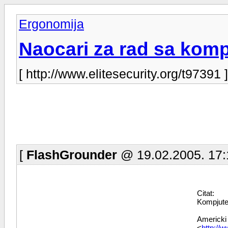
Ergonomija
Naocari za rad sa kom
[ http://www.elitesecurity.org/t97391 ]
[
FlashGrounder
@ 19.02.2005. 17:
Citat:
Kompjuter
Americki 
<
http://