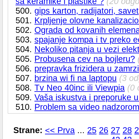
sa keramike i plastike ?
(20 odgo
500.
gips karton, radijatori, savet
501.
Krpljenje olovne kanalizaci
502.
Ograda od kovanih elemen
503.
spajanje kompa i tv preko 
504.
Nekoliko pitanja u vezi elek
505.
Probusena cev na bojleru?
506.
prepravka frizidera u zamrz
507.
brzina wi fi na laptopu
(3 o
508.
Tv Neo 40inc ili Viewpia
(0
509.
Vaša iskustva i preporuke u
510.
Problem sa video nadzoro
Strane:
<< Prva
...
25
26
27
28
2