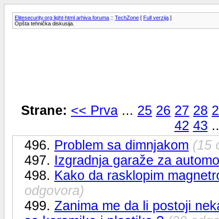
Elitesecurity.org light-html arhiva foruma
::
TechZone
[
Full verzija
]
Opšta tehnička diskusija.
Strane:
<< Prva
...
25
26
27
28
2
42
43
.
496.
Problem sa dimnjakom
(15 
497.
Izgradnja garaže za automob
498.
Kako da rasklopim magnetro
odgovora)
499.
Zanima me da li postoji nek