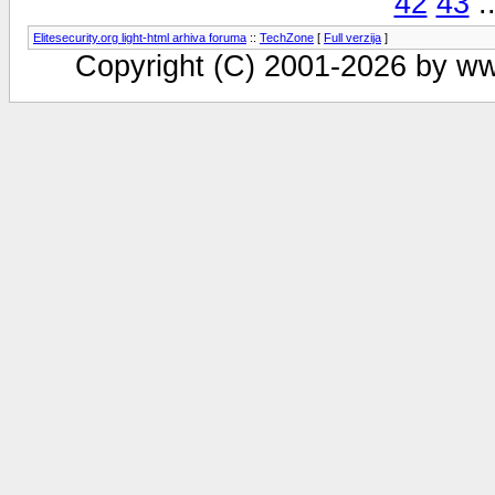
42
43
.
Elitesecurity.org light-html arhiva foruma
::
TechZone
[
Full verzija
]
Copyright (C) 2001-2026 by www.