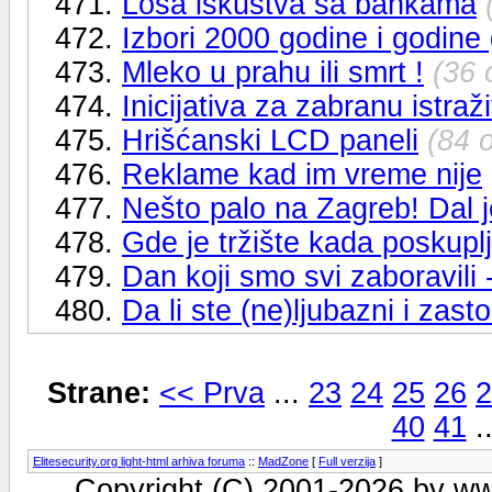
471.
Losa iskustva sa bankama
472.
Izbori 2000 godine i godine
473.
Mleko u prahu ili smrt !
(36 
474.
Inicijativa za zabranu istraži
475.
Hrišćanski LCD paneli
(84 
476.
Reklame kad im vreme nije
477.
Nešto palo na Zagreb! Dal je
478.
Gde je tržište kada poskuplj
479.
Dan koji smo svi zaboravili 
480.
Da li ste (ne)ljubazni i zast
Strane:
<< Prva
...
23
24
25
26
2
40
41
.
Elitesecurity.org light-html arhiva foruma
::
MadZone
[
Full verzija
]
Copyright (C) 2001-2026 by www.