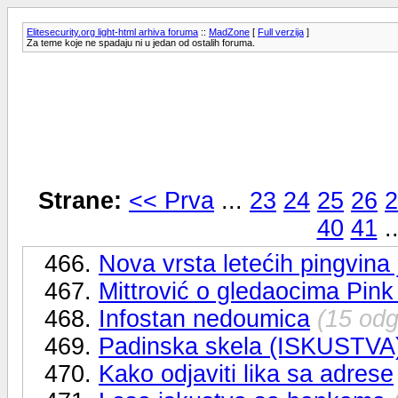
Elitesecurity.org light-html arhiva foruma
::
MadZone
[
Full verzija
]
Za teme koje ne spadaju ni u jedan od ostalih foruma.
Strane:
<< Prva
...
23
24
25
26
2
40
41
.
466.
Nova vrsta letećih pingvina
467.
Mittrović o gledaocima Pink 
468.
Infostan nedoumica
(15 odg
469.
Padinska skela (ISKUSTVA
470.
Kako odjaviti lika sa adrese