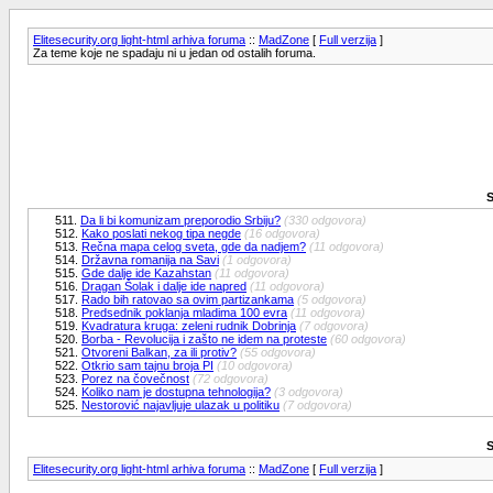
Elitesecurity.org light-html arhiva foruma
::
MadZone
[
Full verzija
]
Za teme koje ne spadaju ni u jedan od ostalih foruma.
S
511.
Da li bi komunizam preporodio Srbiju?
(330 odgovora)
512.
Kako poslati nekog tipa negde
(16 odgovora)
513.
Rečna mapa celog sveta, gde da nadjem?
(11 odgovora)
514.
Državna romanija na Savi
(1 odgovora)
515.
Gde dalje ide Kazahstan
(11 odgovora)
516.
Dragan Šolak i dalje ide napred
(11 odgovora)
517.
Rado bih ratovao sa ovim partizankama
(5 odgovora)
518.
Predsednik poklanja mladima 100 evra
(11 odgovora)
519.
Kvadratura kruga: zeleni rudnik Dobrinja
(7 odgovora)
520.
Borba - Revolucija i zašto ne idem na proteste
(60 odgovora)
521.
Otvoreni Balkan, za ili protiv?
(55 odgovora)
522.
Otkrio sam tajnu broja PI
(10 odgovora)
523.
Porez na čovečnost
(72 odgovora)
524.
Koliko nam je dostupna tehnologija?
(3 odgovora)
525.
Nestorović najavljuje ulazak u politiku
(7 odgovora)
S
Elitesecurity.org light-html arhiva foruma
::
MadZone
[
Full verzija
]