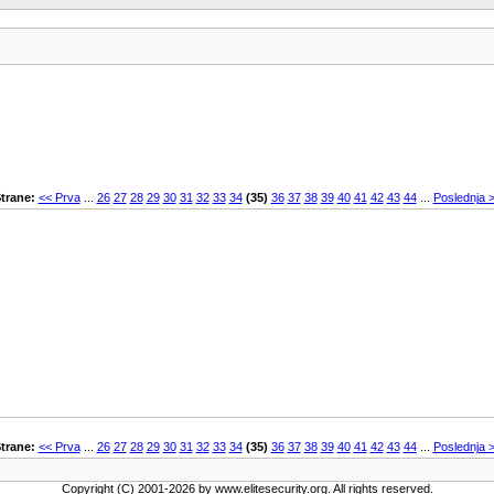
trane:
<< Prva
...
26
27
28
29
30
31
32
33
34
(35)
36
37
38
39
40
41
42
43
44
...
Poslednja 
trane:
<< Prva
...
26
27
28
29
30
31
32
33
34
(35)
36
37
38
39
40
41
42
43
44
...
Poslednja 
Copyright (C) 2001-2026 by www.elitesecurity.org. All rights reserved.