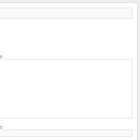
>>
>>