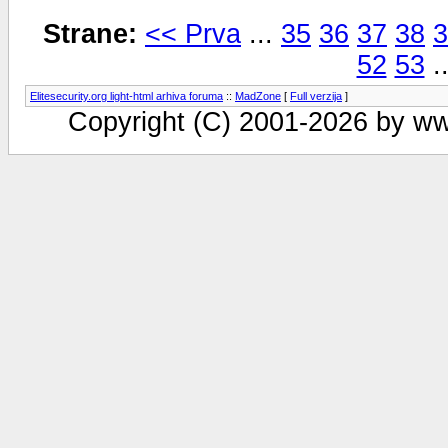
Strane:
<< Prva
...
35
36
37
38
3
52
53
.
Elitesecurity.org light-html arhiva foruma
::
MadZone
[
Full verzija
]
Copyright (C) 2001-2026 by www.