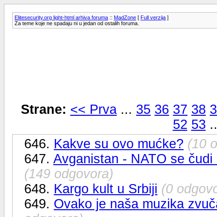
Elitesecurity.org light-html arhiva foruma
::
MadZone
[
Full verzija
]
Za teme koje ne spadaju ni u jedan od ostalih foruma.
Strane:
<< Prva
...
35
36
37
38
3
52
53
.
646.
Kakve su ovo mućke?
(10 
647.
Avganistan - NATO se čudi k
(149 odgovora)
648.
Kargo kult u Srbiji
(0 odgov
649.
Ovako je naša muzika zvuč