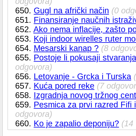
odgovora)
650.
Gugl na afrički način
(0 odg
651.
Finansiranje naučnih istraži
652.
Ako nema inflacije, zašto po
653.
Koji indoor wirelles ruter 
654.
Mesarski kanap ?
(8 odgov
655.
Postoje li pokusaji stvaranj
odgovora)
656.
Letovanje - Grcka i Turska
657.
Kuća pored reke
(7 odgovor
658.
Izgradnja novog tržnog cent
659.
Pesmica za prvi razred Fifi 
odgovora)
660.
Ko je zapalio deponiju?
(14