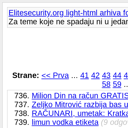
Elitesecurity.org light-html arhiva 
Za teme koje ne spadaju ni u jedan
Strane:
<< Prva
...
41
42
43
44
4
58
59
.
736.
Milion Din na račun GRATIS
737.
Zeljko Mitrović razbija bas 
738.
RAČUNARI, umetak: Kratka b
739.
limun vodka etiketa
(9 odgo