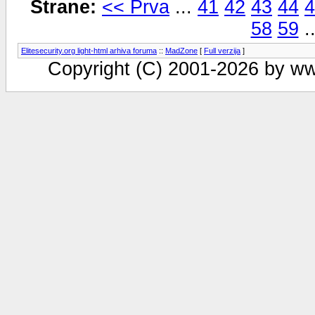
Strane:
<< Prva
...
41
42
43
44
4
58
59
.
Elitesecurity.org light-html arhiva foruma
::
MadZone
[
Full verzija
]
Copyright (C) 2001-2026 by www.