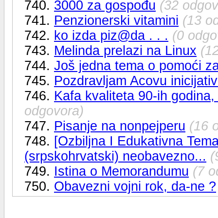
740.
3000 za gospođu
(32 odgov
741.
Penzionerski vitamini
(13 o
742.
ko izda piz@da . . .
(0 odgo
743.
Melinda prelazi na Linux
(1
744.
Još jedna tema o pomoći za
745.
Pozdravljam Acovu inicijativu
746.
Kafa kvaliteta 90-ih godina
odgovora)
747.
Pisanje na nonpejperu
(16 
748.
[Ozbiljna I Edukativna Tema]
(srpskohrvatski) neobavezno...
(
749.
Istina o Memorandumu
(7 o
750.
Obavezni vojni rok, da-ne ?