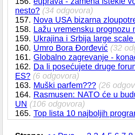
156.
euprava - zamena istekle voz
nesto?
(34 odgovora)
157.
Nova USA bizarna zloupotr
158.
Lažu vremensku prognozu 
159.
Ukrajina i Srbija large scale 
160.
Umro Bora Đorđević
(32 od
161.
Globalno zagrevanje - konač
162.
Da li posećujete druge foru
ES?
(6 odgovora)
163.
Muški parfem???
(26 odgov
164.
Rasmusen: NATO će u buduć
UN
(106 odgovora)
165.
Top lista 10 najboljih progr