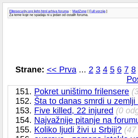
Elitesecurity.org light-html arhiva foruma
::
MadZone
[
Full verzija
]
Za teme koje ne spadaju ni u jedan od ostalih foruma.
Strane:
<< Prva
...
2
3
4
5
6
7
8
Po
151.
Pokret uništimo frilensere
(
152.
Šta to danas smrdi u zemlji 
153.
Five killed, 22 injured
(0 od
154.
Najvažnije pitanje na forum
155.
Koliko ljudi živi u Srbiji?
(47