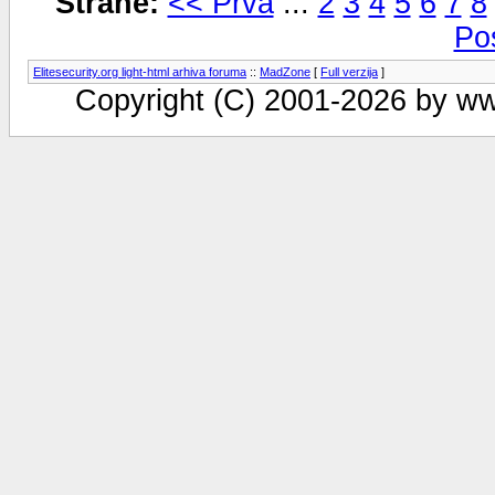
Strane:
<< Prva
...
2
3
4
5
6
7
8
Po
Elitesecurity.org light-html arhiva foruma
::
MadZone
[
Full verzija
]
Copyright (C) 2001-2026 by www.