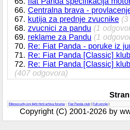
65.
fiat Panda specifikacija moto
66.
Centralna brava - provlacenj
67.
kutija za prednje zvucnike
(3
68.
zvucnici za pandu
(1 odgovo
69.
reklame za Pandu
(1 odgovo
70.
Re: Fiat Panda - poruke iz jun
71.
Re: Fiat Panda [Classic] klub 
72.
Re: Fiat Panda [Classic] klub
(407 odgovora)
Stran
Elitesecurity.org light-html arhiva foruma
::
Fiat Panda club
[
Full verzija
]
Copyright (C) 2001-2026 by www.