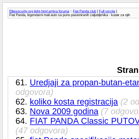
Elitesecurity.org light-html arhiva foruma
::
Fiat Panda club
[
Full verzija
]
Fiat Panda, legendarni mali auto sa puno pasioniranih zaljubljenika - kutak za njih
Stran
61.
Uredjaji za propan-butan-et
odgovora)
62.
koliko kosta registracija
(2 o
63.
Nova 2009 godina
(7 odgovo
64.
FIAT PANDA Classic PUTOVANJ
(47 odgovora)